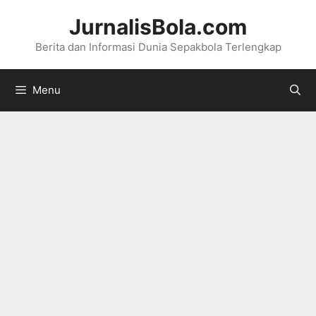
Langsung
JurnalisBola.com
ke
Berita dan Informasi Dunia Sepakbola Terlengkap
isi
Menu