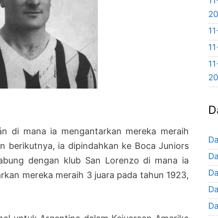
11
2
11
11
11
2
D
cán di mana ia mengantarkan mereka meraih
Da
n berikutnya, ia dipindahkan ke Boca Juniors
Da
abung dengan klub San Lorenzo di mana ia
Da
arkan mereka meraih 3 juara pada tahun 1923,
Da
Da