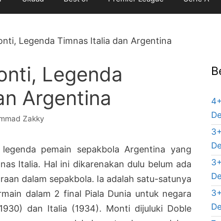
onti, Legenda Timnas Italia dan Argentina
Monti, Legenda
B
an Argentina
4+
De
mmad Zakky
3+
De
legenda pemain sepakbola Argentina yang
3+
as Italia. Hal ini dikarenakan dulu belum ada
De
raan dalam sepakbola. Ia adalah satu-satunya
3+
main dalam 2 final Piala Dunia untuk negara
De
930) dan Italia (1934). Monti dijuluki Doble