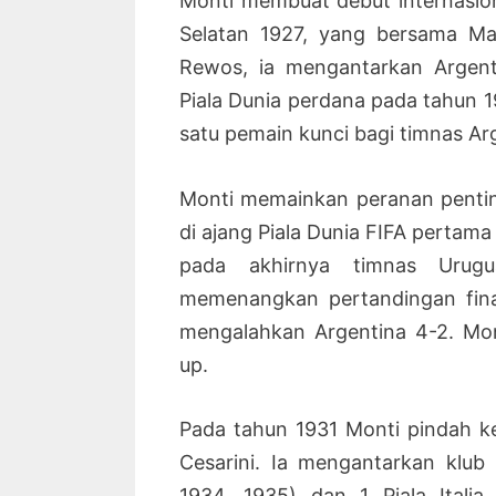
Monti membuat debut internasio
Selatan 1927, yang bersama Mar
Rewos, ia mengantarkan Argen
Piala Dunia perdana pada tahun 1
satu pemain kunci bagi timnas Ar
Monti memainkan peranan pentin
di ajang Piala Dunia FIFA pertama
pada akhirnya timnas Urug
memenangkan pertandingan fina
mengalahkan Argentina 4-2. Mon
up.
Pada tahun 1931 Monti pindah ke
Cesarini. Ia mengantarkan klub
1934, 1935) dan 1 Piala Ital