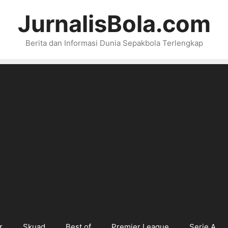
JurnalisBola.com
Berita dan Informasi Dunia Sepakbola Terlengkap
r
Skuad
Best of
Premier League
Serie A