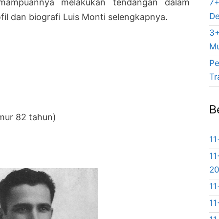
emampuannya melakukan tendangan dalam
7+
De
ofil dan biografi Luis Monti selengkapnya.
3+
Mu
Pe
Tr
B
mur 82 tahun)
11
11
2
11
11