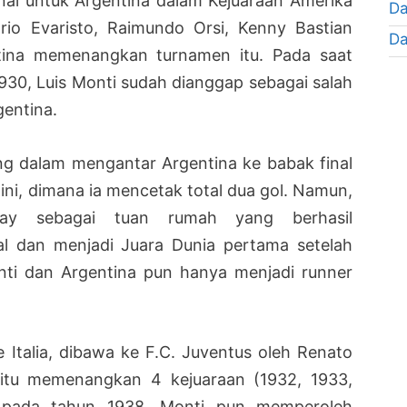
nal untuk Argentina dalam Kejuaraan Amerika
Da
io Evaristo, Raimundo Orsi, Kenny Bastian
Da
tina memenangkan turnamen itu. Pada saat
930, Luis Monti sudah dianggap sebagai salah
gentina.
g dalam mengantar Argentina ke babak final
 ini, dimana ia mencetak total dua gol. Namun,
uay sebagai tuan rumah yang berhasil
l dan menjadi Juara Dunia pertama setelah
ti dan Argentina pun hanya menjadi runner
 Italia, dibawa ke F.C. Juventus oleh Renato
 itu memenangkan 4 kejuaraan (1932, 1933,
ia pada tahun 1938. Monti pun memperoleh