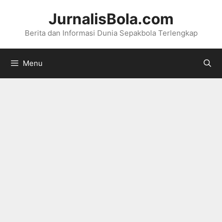
Langsung
JurnalisBola.com
ke
Berita dan Informasi Dunia Sepakbola Terlengkap
isi
Menu