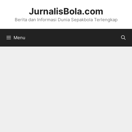
Langsung
JurnalisBola.com
ke
Berita dan Informasi Dunia Sepakbola Terlengkap
isi
Menu