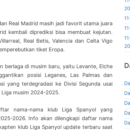
11
2
11
n Real Madrid masih jadi favorit utama juara
11
rid kembali diprediksi bisa membuat kejutan.
11
Villarreal, Real Betis, Valencia dan Celta Vigo
2
emperebutkan tiket Eropa.
D
 berlaga di musim baru, yaitu Levante, Elche
gantikan posisi Leganes, Las Palmas dan
Da
asi yang terdegradasi ke Divisi Segunda usai
a Liga musim 2024-2025.
Da
Da
aftar nama-nama klub Liga Spanyol yang
Da
 2025-2026. Info akan dilengkapi daftar nama
Da
kapten klub Liga Spanyol update terbaru saat