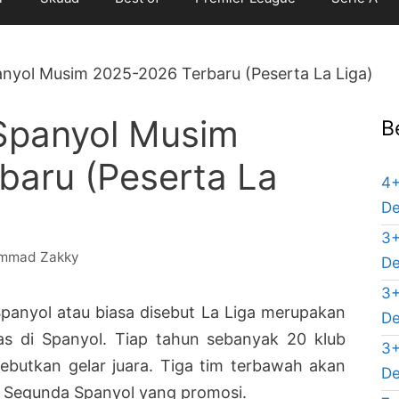
anyol Musim 2025-2026 Terbaru (Peserta La Liga)
 Spanyol Musim
B
baru (Peserta La
4+
De
3+
mmad Zakky
De
3+
Spanyol atau biasa disebut La Liga merupakan
De
tas di Spanyol. Tiap tahun sebanyak 20 klub
3+
butkan gelar juara. Tiga tim terbawah akan
De
isi Segunda Spanyol yang promosi.