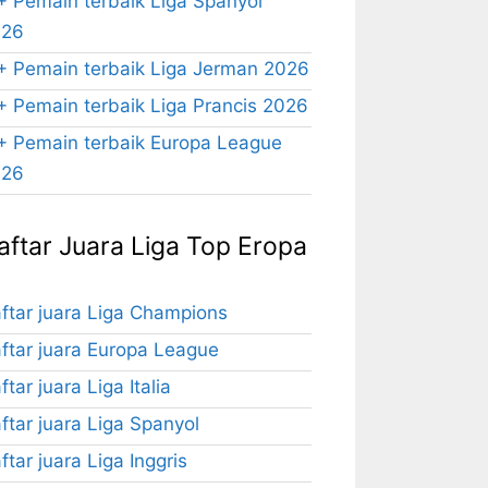
+ Pemain terbaik Liga Spanyol
026
+ Pemain terbaik Liga Jerman 2026
+ Pemain terbaik Liga Prancis 2026
+ Pemain terbaik Europa League
026
aftar Juara Liga Top Eropa
ftar juara Liga Champions
ftar juara Europa League
ftar juara Liga Italia
ftar juara Liga Spanyol
ftar juara Liga Inggris