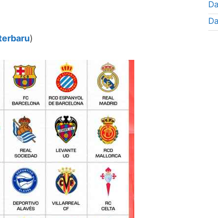
Da
Da
terbaru
)