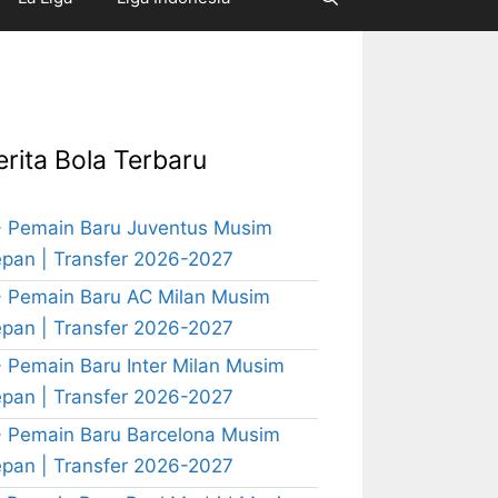
erita Bola Terbaru
 Pemain Baru Juventus Musim
pan | Transfer 2026-2027
 Pemain Baru AC Milan Musim
pan | Transfer 2026-2027
 Pemain Baru Inter Milan Musim
pan | Transfer 2026-2027
 Pemain Baru Barcelona Musim
pan | Transfer 2026-2027