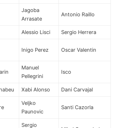
Jagoba
Antonio Raillo
Arrasate
Alessio Lisci
Sergio Herrera
Inigo Perez
Oscar Valentin
Manuel
arin
Isco
Pellegrini
rnabeu
Xabi Alonso
Dani Carvajal
Veljko
re
Santi Cazorla
Paunovic
Sergio