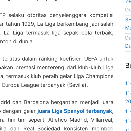
7+
De
FP selaku otoritas penyelenggara kompetisi
3+
ar tahun 1929, La Liga berkembang jadi salah
Mu
. La Liga termasuk liga sepak bola terbaik,
Da
nton di dunia.
Du
 teratas dalam ranking koefisien UEFA untuk
B
enakan prestasi mentereng dari klub-klub Liga
pa, termasuk klub peraih gelar Liga Champions
11
 Europa League terbanyak (Sevilla).
11
2
drid dan Barcelona bergantian menjadi juara
ub dengan gelar
juara Liga Spanyol terbanyak
,
11
 tim-tim seperti Atletico Madrid, Villarreal,
11
evilla dan Real Sociedad konsisten memberi