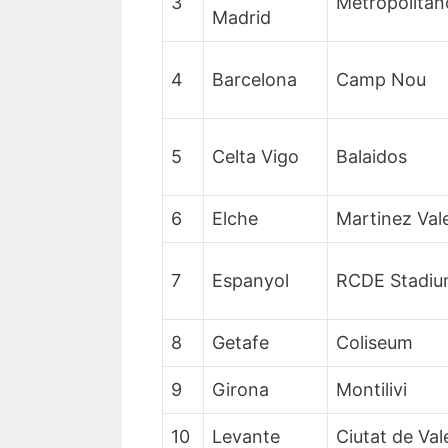
3
Metropolitan
Madrid
4
Barcelona
Camp Nou
5
Celta Vigo
Balaidos
6
Elche
Martinez Val
7
Espanyol
RCDE Stadi
8
Getafe
Coliseum
9
Girona
Montilivi
10
Levante
Ciutat de Val