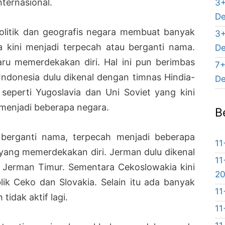
ternasional.
3+
De
itik dan geografis negara membuat banyak
3+
 kini menjadi terpecah atau berganti nama.
De
ru memerdekakan diri. Hal ini pun berimbas
7+
Indonesia dulu dikenal dengan timnas Hindia-
De
seperti Yugoslavia dan Uni Soviet yang kini
 menjadi beberapa negara.
B
berganti nama, terpecah menjadi beberapa
11
yang memerdekakan diri. Jerman dulu dikenal
11
n Jerman Timur. Sementara Cekoslowakia kini
2
lik Ceko dan Slovakia. Selain itu ada banyak
11
tidak aktif lagi.
11