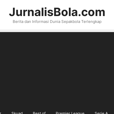
JurnalisBola.com
Berita dan Informasi Dunia Sepakbola Terlengkap
r
Skuad
Best of
Premier League
Serie A