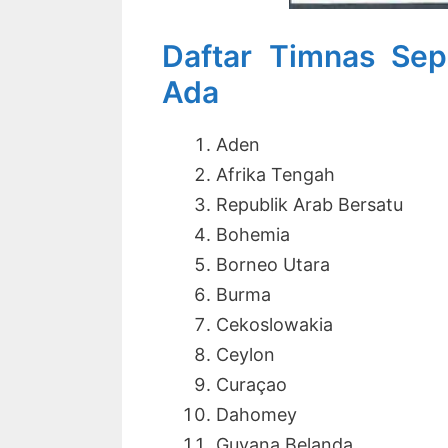
Daftar Timnas Se
Ada
Aden
Afrika Tengah
Republik Arab Bersatu
Bohemia
Borneo Utara
Burma
Cekoslowakia
Ceylon
Curaçao
Dahomey
Guyana Belanda