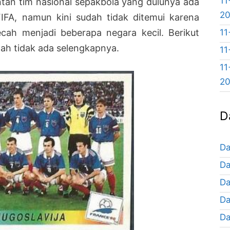
11
tan tim nasional sepakbola yang dulunya ada
2
FA, namun kini sudah tidak ditemui karena
11
cah menjadi beberapa negara kecil. Berikut
ah tidak ada selengkapnya.
11
11
2
D
Da
Da
Da
Da
Da