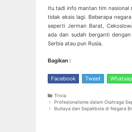
Itu tadi info mantan tim nasional
tidak eksis lagi. Beberapa negar
seperti Jerman Barat, Cekoslowa
ada dan sudah berganti dengan 
Serbia atau pun Rusia.
Bagikan :
Facebook
Tweet
Whatsa
Kategori
Trivia
Navigasi
Profesionalisme dalam Olahraga Se
Tulisan
Budaya dan Sepakbola di Negara Br