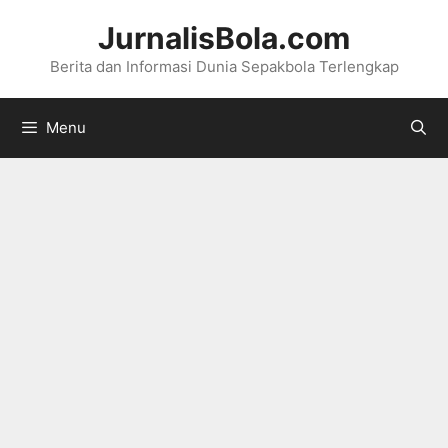
Langsung
JurnalisBola.com
ke
Berita dan Informasi Dunia Sepakbola Terlengkap
isi
Menu