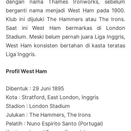
dengan nama Thames Ironworks, sebelum
berganti nama menjadi West Ham pada 1900.
Klub ini dijuluki The Hammers atau The Irons.
Saat ini West Ham bermarkas di London
Stadium. Meski belum pernah juara Liga Inggris,
West Ham konsisten bertahan di kasta teratas
Liga Inggris.
Profil West Ham
Dibentuk : 29 Juni 1895
Kota : Stratford, East London, Inggris
Stadion : London Stadium
Julukan : The Hammers, The Irons
Pelatih : Nuno Espirito Santo (Portugal)