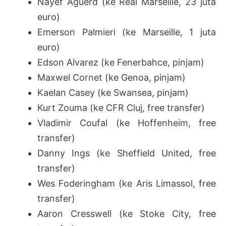
Nayef Aguerd (ke Real Marseille, 23 juta
euro)
Emerson Palmieri (ke Marseille, 1 juta
euro)
Edson Alvarez (ke Fenerbahce, pinjam)
Maxwel Cornet (ke Genoa, pinjam)
Kaelan Casey (ke Swansea, pinjam)
Kurt Zouma (ke CFR Cluj, free transfer)
Vladimir Coufal (ke Hoffenheim, free
transfer)
Danny Ings (ke Sheffield United, free
transfer)
Wes Foderingham (ke Aris Limassol, free
transfer)
Aaron Cresswell (ke Stoke City, free