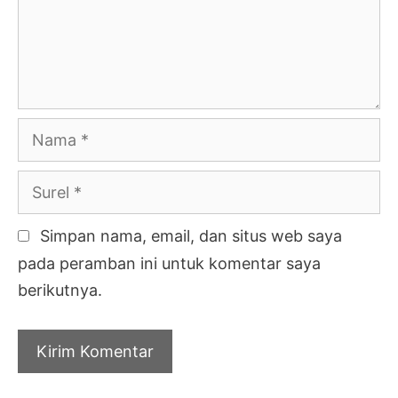
Nama
Surel
Simpan nama, email, dan situs web saya
pada peramban ini untuk komentar saya
berikutnya.