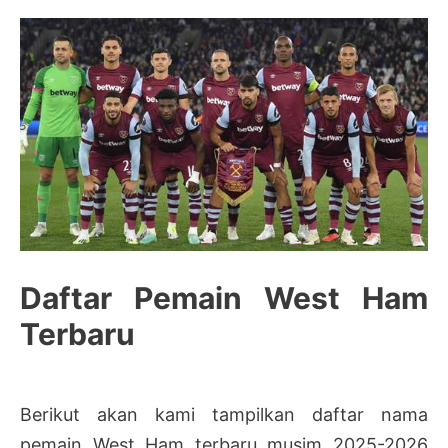
Daftar Pemain West Ham
Terbaru
Berikut akan kami tampilkan daftar nama
pemain West Ham terbaru musim 2025-2026