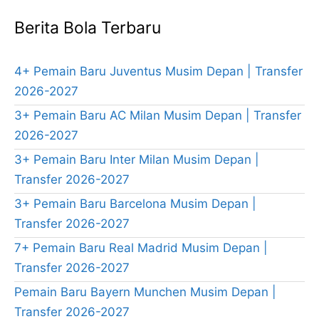
Berita Bola Terbaru
4+ Pemain Baru Juventus Musim Depan | Transfer
2026-2027
3+ Pemain Baru AC Milan Musim Depan | Transfer
2026-2027
3+ Pemain Baru Inter Milan Musim Depan |
Transfer 2026-2027
3+ Pemain Baru Barcelona Musim Depan |
Transfer 2026-2027
7+ Pemain Baru Real Madrid Musim Depan |
Transfer 2026-2027
Pemain Baru Bayern Munchen Musim Depan |
Transfer 2026-2027