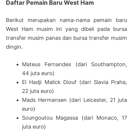
Daftar Pemain Baru West Ham
Berikut merupakan nama-nama pemain baru
West Ham musim ini yang dibeli pada bursa
transfer musim panas dan bursa transfer musim
dingin.
Mateus Fernandes (dari Southampton,
44 juta euro)
El Hadji Malick Diouf (dari Slavia Praha,
22 juta euro)
Mads Hermansen (dari Leicester, 21 juta
euro)
Soungoutou Magassa (dari Monaco, 17
juta euro)