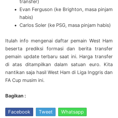
transfer)
Evan Ferguson (ke Brighton, masa pinjam
habis)
Carlos Soler (ke PSG, masa pinjam habis)
Itulah info mengenai daftar pemain West Ham
beserta prediksi formasi dan berita transfer
pemain update terbaru saat ini. Harga transfer
di atas ditampilkan dalam satuan euro. Kita
nantikan saja hasil West Ham di Liga Inggris dan
FA Cup musim ini.
Bagikan :
Facebook
Tweet
Whatsapp