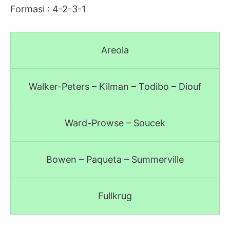
Formasi : 4-2-3-1
Areola
Walker-Peters – Kilman – Todibo – Diouf
Ward-Prowse – Soucek
Bowen – Paqueta – Summerville
Fullkrug