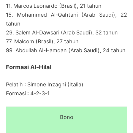
11. Marcos Leonardo (Brasil), 21 tahun
15. Mohammed Al-Qahtani (Arab Saudi), 22
tahun
29. Salem Al-Dawsari (Arab Saudi), 32 tahun
77. Malcom (Brasil), 27 tahun
99. Abdullah Al-Hamdan (Arab Saudi), 24 tahun
Formasi Al-Hilal
Pelatih : Simone Inzaghi (Italia)
Formasi : 4-2-3-1
Bono