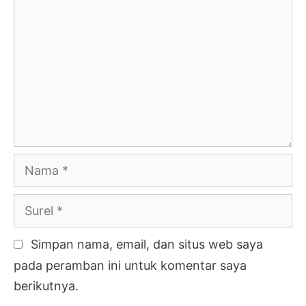
Nama
Surel
Simpan nama, email, dan situs web saya
pada peramban ini untuk komentar saya
berikutnya.