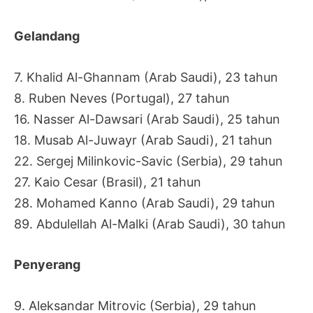
Gelandang
7. Khalid Al-Ghannam (Arab Saudi), 23 tahun
8. Ruben Neves (Portugal), 27 tahun
16. Nasser Al-Dawsari (Arab Saudi), 25 tahun
18. Musab Al-Juwayr (Arab Saudi), 21 tahun
22. Sergej Milinkovic-Savic (Serbia), 29 tahun
27. Kaio Cesar (Brasil), 21 tahun
28. Mohamed Kanno (Arab Saudi), 29 tahun
89. Abdulellah Al-Malki (Arab Saudi), 30 tahun
Penyerang
9. Aleksandar Mitrovic (Serbia), 29 tahun