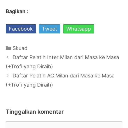
Bagikan :
Facebook
Tweet
Whatsapp
Kategori
Skuad
Navigasi
Daftar Pelatih Inter Milan dari Masa ke Masa
Tulisan
(+Trofi yang Diraih)
Daftar Pelatih AC Milan dari Masa ke Masa
(+Trofi yang Diraih)
Tinggalkan komentar
Komentar