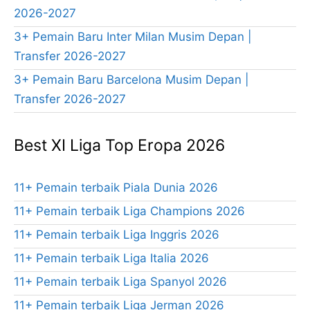
2026-2027
3+ Pemain Baru Inter Milan Musim Depan |
Transfer 2026-2027
3+ Pemain Baru Barcelona Musim Depan |
Transfer 2026-2027
Best XI Liga Top Eropa 2026
11+ Pemain terbaik Piala Dunia 2026
11+ Pemain terbaik Liga Champions 2026
11+ Pemain terbaik Liga Inggris 2026
11+ Pemain terbaik Liga Italia 2026
11+ Pemain terbaik Liga Spanyol 2026
11+ Pemain terbaik Liga Jerman 2026