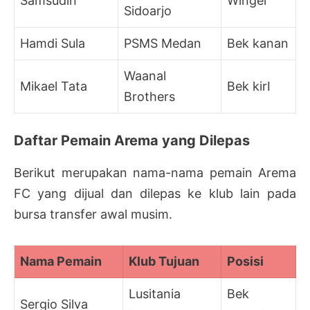
Samsudin
Winger
Sidoarjo
Hamdi Sula
PSMS Medan
Bek kanan
Waanal
Mikael Tata
Bek kirI
Brothers
Daftar Pemain Arema yang Dilepas
Berikut merupakan nama-nama pemain Arema
FC yang dijual dan dilepas ke klub lain pada
bursa transfer awal musim.
Nama Pemain
Klub Tujuan
Posisi
Lusitania
Bek
Sergio Silva