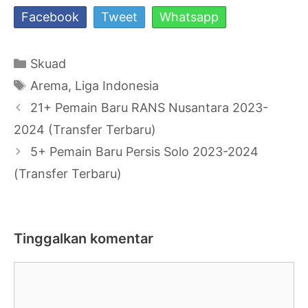
Facebook
Tweet
Whatsapp
Kategori
Skuad
Tag
Arema
,
Liga Indonesia
Navigasi
21+ Pemain Baru RANS Nusantara 2023-
Tulisan
2024 (Transfer Terbaru)
5+ Pemain Baru Persis Solo 2023-2024
(Transfer Terbaru)
Tinggalkan komentar
Komentar