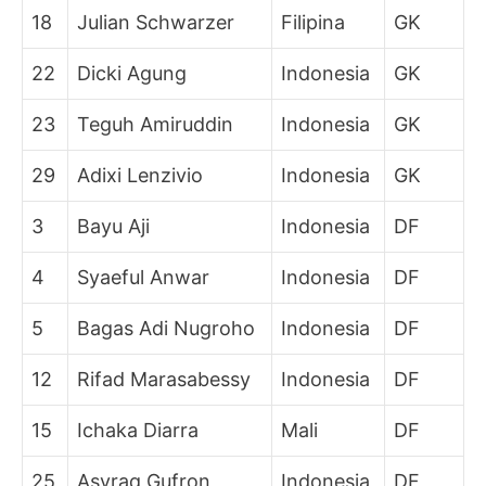
18
Julian Schwarzer
Filipina
GK
22
Dicki Agung
Indonesia
GK
23
Teguh Amiruddin
Indonesia
GK
29
Adixi Lenzivio
Indonesia
GK
3
Bayu Aji
Indonesia
DF
4
Syaeful Anwar
Indonesia
DF
5
Bagas Adi Nugroho
Indonesia
DF
12
Rifad Marasabessy
Indonesia
DF
15
Ichaka Diarra
Mali
DF
25
Asyraq Gufron
Indonesia
DF