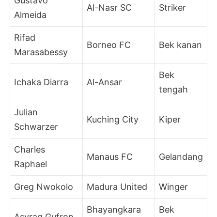
Gustavo
Al-Nasr SC
Striker
Almeida
Rifad
Borneo FC
Bek kanan
Marasabessy
Bek
Ichaka Diarra
Al-Ansar
tengah
Julian
Kuching City
Kiper
Schwarzer
Charles
Manaus FC
Gelandang
Raphael
Greg Nwokolo
Madura United
Winger
Bhayangkara
Bek
Asyraq Gufron