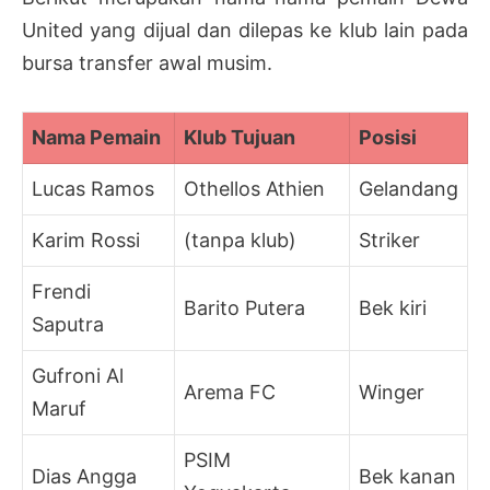
United yang dijual dan dilepas ke klub lain pada
bursa transfer awal musim.
Nama Pemain
Klub Tujuan
Posisi
Lucas Ramos
Othellos Athien
Gelandang
Karim Rossi
(tanpa klub)
Striker
Frendi
Barito Putera
Bek kiri
Saputra
Gufroni Al
Arema FC
Winger
Maruf
PSIM
Dias Angga
Bek kanan