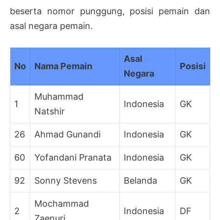
beserta nomor punggung, posisi pemain dan
asal negara pemain.
Asal
No
Nama Pemain
Posisi
Negara
Muhammad
1
Indonesia
GK
Natshir
26
Ahmad Gunandi
Indonesia
GK
60
Yofandani Pranata
Indonesia
GK
92
Sonny Stevens
Belanda
GK
Mochammad
2
Indonesia
DF
Zaenuri