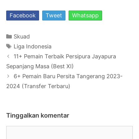
Facebook
Tweet
Whatsapp
Kategori
Skuad
Tag
Liga Indonesia
Navigasi
11+ Pemain Terbaik Persipura Jayapura
Tulisan
Sepanjang Masa (Best XI)
6+ Pemain Baru Persita Tangerang 2023-
2024 (Transfer Terbaru)
Tinggalkan komentar
Komentar