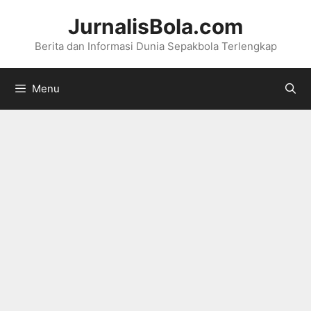
Langsung
JurnalisBola.com
ke
Berita dan Informasi Dunia Sepakbola Terlengkap
isi
Menu