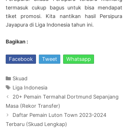
termasuk cukup bagus untuk bisa mendapat
tiket promosi. Kita nantikan hasil Persipura
Jayapura di Liga Indonesia tahun ini.
Bagikan :
Facebook
Tweet
Whatsapp
Kategori
Skuad
Tag
Liga Indonesia
Navigasi
20+ Pemain Termahal Dortmund Sepanjang
Tulisan
Masa (Rekor Transfer)
Daftar Pemain Luton Town 2023-2024
Terbaru (Skuad Lengkap)