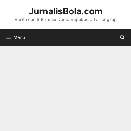
Langsung
JurnalisBola.com
ke
Berita dan Informasi Dunia Sepakbola Terlengkap
isi
Menu