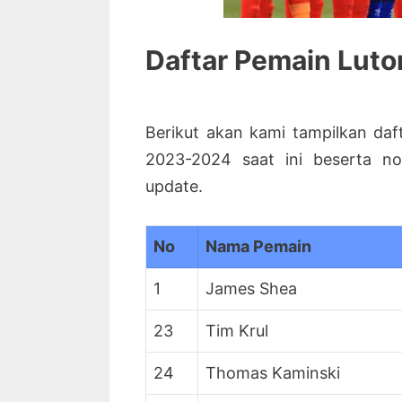
Daftar Pemain Lut
Berikut akan kami tampilkan da
2023-2024 saat ini beserta n
update.
No
Nama Pemain
1
James Shea
23
Tim Krul
24
Thomas Kaminski