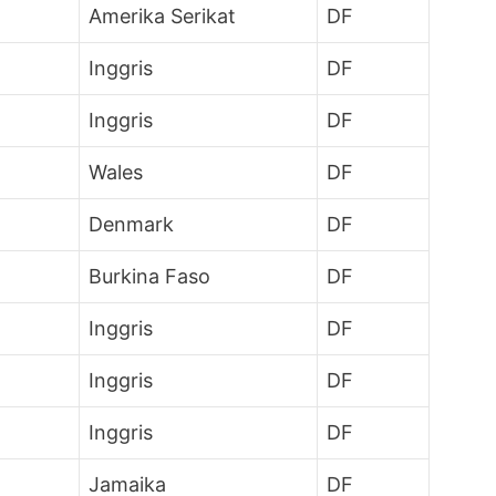
Amerika Serikat
DF
Inggris
DF
Inggris
DF
Wales
DF
Denmark
DF
Burkina Faso
DF
Inggris
DF
Inggris
DF
Inggris
DF
Jamaika
DF