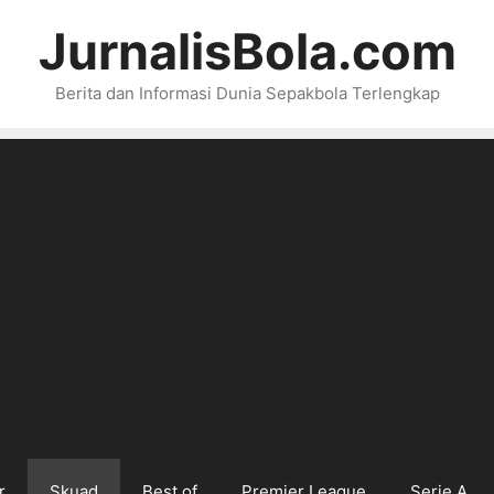
JurnalisBola.com
Berita dan Informasi Dunia Sepakbola Terlengkap
r
Skuad
Best of
Premier League
Serie A