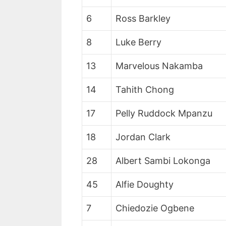
6
Ross Barkley
8
Luke Berry
13
Marvelous Nakamba
14
Tahith Chong
17
Pelly Ruddock Mpanzu
18
Jordan Clark
28
Albert Sambi Lokonga
45
Alfie Doughty
7
Chiedozie Ogbene