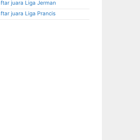
ftar juara Liga Jerman
ftar juara Liga Prancis