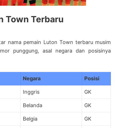
on Town Terbaru
ftar nama pemain Luton Town terbaru musim
omor punggung, asal negara dan posisinya
Negara
Posisi
Inggris
GK
Belanda
GK
Belgia
GK