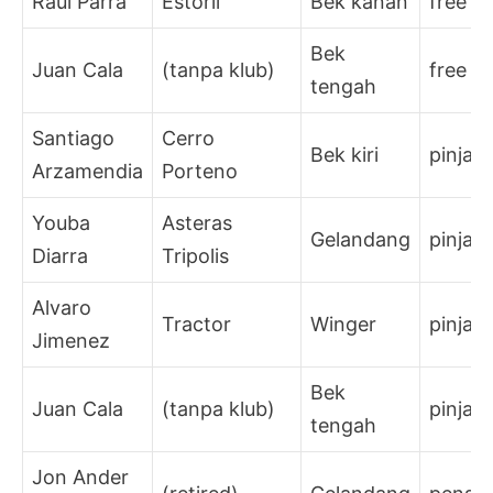
Raul Parra
Estoril
Bek kanan
free
Bek
Juan Cala
(tanpa klub)
free
tengah
Santiago
Cerro
Bek kiri
pinjam
Arzamendia
Porteno
Youba
Asteras
Gelandang
pinjam
Diarra
Tripolis
Alvaro
Tractor
Winger
pinjam
Jimenez
Bek
Juan Cala
(tanpa klub)
pinjam
tengah
Jon Ander