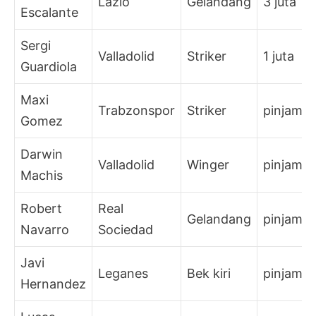
Lazio
Gelandang
3 juta
Escalante
Sergi
Valladolid
Striker
1 juta
Guardiola
Maxi
Trabzonspor
Striker
pinjam
Gomez
Darwin
Valladolid
Winger
pinjam
Machis
Robert
Real
Gelandang
pinjam
Navarro
Sociedad
Javi
Leganes
Bek kiri
pinjam
Hernandez