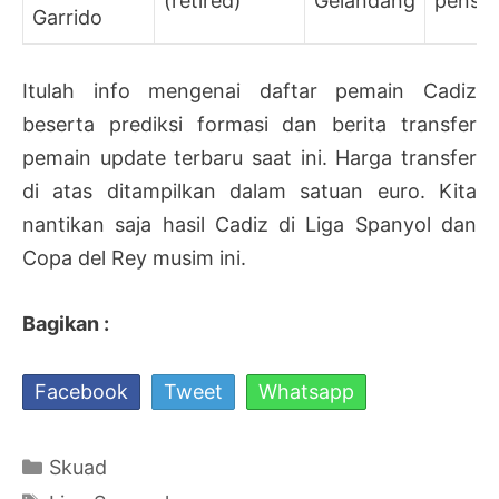
(retired)
Gelandang
pensiu
Garrido
Itulah info mengenai daftar pemain Cadiz
beserta prediksi formasi dan berita transfer
pemain update terbaru saat ini. Harga transfer
di atas ditampilkan dalam satuan euro. Kita
nantikan saja hasil Cadiz di Liga Spanyol dan
Copa del Rey musim ini.
Bagikan :
Facebook
Tweet
Whatsapp
Kategori
Skuad