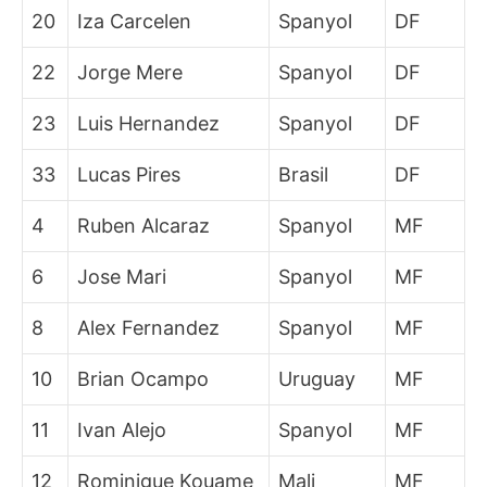
20
Iza Carcelen
Spanyol
DF
22
Jorge Mere
Spanyol
DF
23
Luis Hernandez
Spanyol
DF
33
Lucas Pires
Brasil
DF
4
Ruben Alcaraz
Spanyol
MF
6
Jose Mari
Spanyol
MF
8
Alex Fernandez
Spanyol
MF
10
Brian Ocampo
Uruguay
MF
11
Ivan Alejo
Spanyol
MF
12
Rominigue Kouame
Mali
MF