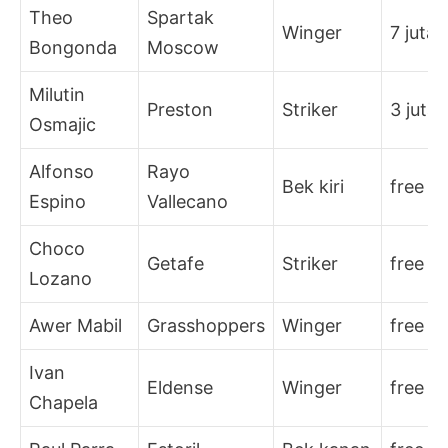
Theo
Spartak
Winger
7 juta
Bongonda
Moscow
Milutin
Preston
Striker
3 juta
Osmajic
Alfonso
Rayo
Bek kiri
free
Espino
Vallecano
Choco
Getafe
Striker
free
Lozano
Awer Mabil
Grasshoppers
Winger
free
Ivan
Eldense
Winger
free
Chapela