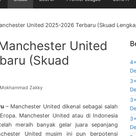
anchester United 2025-2026 Terbaru (Skuad Lengka
 Manchester United
B
baru (Skuad
4+
De
3+
Mokhammad Zakky
De
3+
ru
– Manchester United dikenal sebagai salah
De
n Eropa. Manchester United atau di Indonesia
3+
elah meraih banyak gelar juara sepanjang
De
chester United musim ini pun berpotensi