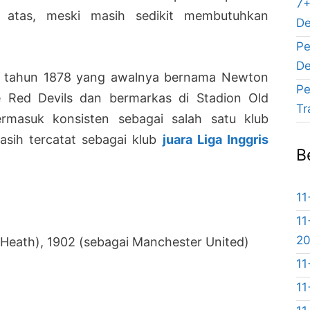
7+
 atas, meski masih sedikit membutuhkan
De
Pe
De
i tahun 1878 yang awalnya bernama Newton
Pe
he Red Devils dan bermarkas di Stadion Old
Tr
ermasuk konsisten sebagai salah satu klub
masih tercatat sebagai klub
juara Liga Inggris
B
11
11
2
 Heath), 1902 (sebagai Manchester United)
11
11