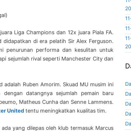
11
)
2
al)
11
11
x juara Liga Champions dan 12x juara Piala FA.
11
didapatkan di era pelatih Sir Alex Ferguson.
2
i penurunan performa dan kesulitan untuk
pi sejumlah rival seperti Manchester City dan
D
Da
ted adalah Ruben Amorim. Skuad MU musim ini
ah dengan datangnya sejumlah pemain baru
Da
 Mbeumo, Matheus Cunha dan Senne Lammens.
Da
er United
tentu meningkatkan kualitas tim.
Da
Da
ga ada yang dilepas oleh klub termasuk Marcus