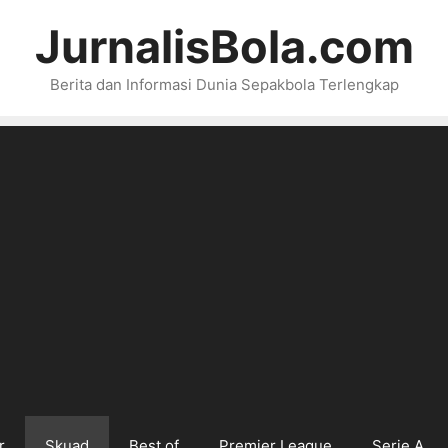
JurnalisBola.com
Berita dan Informasi Dunia Sepakbola Terlengkap
r
Skuad
Best of
Premier League
Serie A