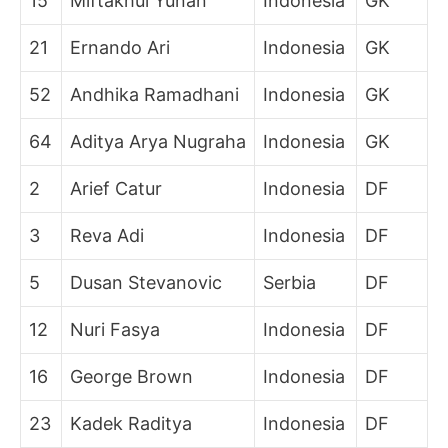
15
Miftakhul Yunan
Indonesia
GK
21
Ernando Ari
Indonesia
GK
52
Andhika Ramadhani
Indonesia
GK
64
Aditya Arya Nugraha
Indonesia
GK
2
Arief Catur
Indonesia
DF
3
Reva Adi
Indonesia
DF
5
Dusan Stevanovic
Serbia
DF
12
Nuri Fasya
Indonesia
DF
16
George Brown
Indonesia
DF
23
Kadek Raditya
Indonesia
DF