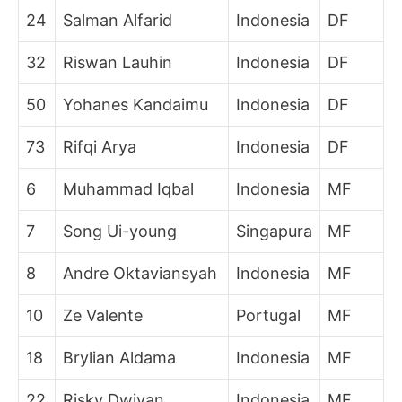
24
Salman Alfarid
Indonesia
DF
32
Riswan Lauhin
Indonesia
DF
50
Yohanes Kandaimu
Indonesia
DF
73
Rifqi Arya
Indonesia
DF
6
Muhammad Iqbal
Indonesia
MF
7
Song Ui-young
Singapura
MF
8
Andre Oktaviansyah
Indonesia
MF
10
Ze Valente
Portugal
MF
18
Brylian Aldama
Indonesia
MF
22
Risky Dwiyan
Indonesia
MF