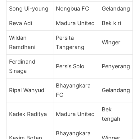
Song Ui-young
Nongbua FC
Gelandang
Reva Adi
Madura United
Bek kiri
Wildan
Persita
Winger
Ramdhani
Tangerang
Ferdinand
Persis Solo
Penyerang
Sinaga
Bhayangkara
Ripal Wahyudi
Gelandang
FC
Bek
Kadek Raditya
Madura United
tengah
Bhayangkara
Kasim Botan
Winger