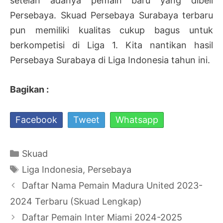
setelah adanya pemain baru yang dibeli
Persebaya. Skuad Persebaya Surabaya terbaru
pun memiliki kualitas cukup bagus untuk
berkompetisi di Liga 1. Kita nantikan hasil
Persebaya Surabaya di Liga Indonesia tahun ini.
Bagikan :
Facebook
Tweet
Whatsapp
Kategori
Skuad
Tag
Liga Indonesia
,
Persebaya
Navigasi
Daftar Nama Pemain Madura United 2023-
Tulisan
2024 Terbaru (Skuad Lengkap)
Daftar Pemain Inter Miami 2024-2025