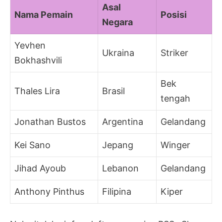
Asal
Nama Pemain
Posisi
Negara
Yevhen
Ukraina
Striker
Bokhashvili
Bek
Thales Lira
Brasil
tengah
Jonathan Bustos
Argentina
Gelandang
Kei Sano
Jepang
Winger
Jihad Ayoub
Lebanon
Gelandang
Anthony Pinthus
Filipina
Kiper