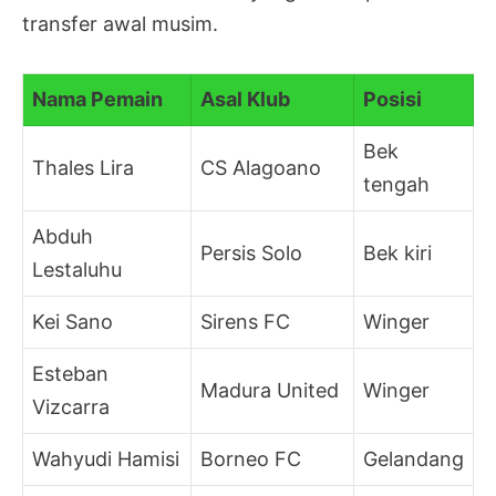
transfer awal musim.
Nama Pemain
Asal Klub
Posisi
Bek
Thales Lira
CS Alagoano
tengah
Abduh
Persis Solo
Bek kiri
Lestaluhu
Kei Sano
Sirens FC
Winger
Esteban
Madura United
Winger
Vizcarra
Wahyudi Hamisi
Borneo FC
Gelandang