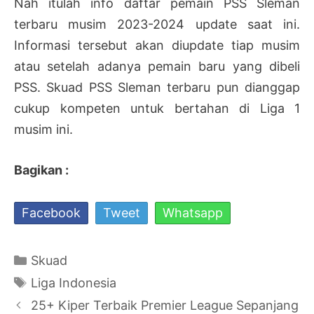
Nah itulah info daftar pemain PSS Sleman
terbaru musim 2023-2024 update saat ini.
Informasi tersebut akan diupdate tiap musim
atau setelah adanya pemain baru yang dibeli
PSS. Skuad PSS Sleman terbaru pun dianggap
cukup kompeten untuk bertahan di Liga 1
musim ini.
Bagikan :
Facebook
Tweet
Whatsapp
Kategori
Skuad
Tag
Liga Indonesia
Navigasi
25+ Kiper Terbaik Premier League Sepanjang