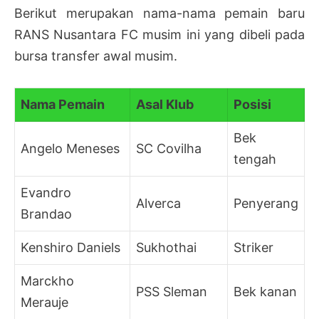
Berikut merupakan nama-nama pemain baru
RANS Nusantara FC musim ini yang dibeli pada
bursa transfer awal musim.
Nama Pemain
Asal Klub
Posisi
Bek
Angelo Meneses
SC Covilha
tengah
Evandro
Alverca
Penyerang
Brandao
Kenshiro Daniels
Sukhothai
Striker
Marckho
PSS Sleman
Bek kanan
Merauje