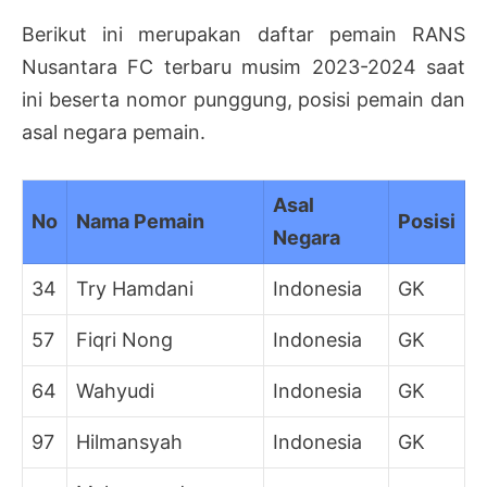
Berikut ini merupakan daftar pemain RANS
Nusantara FC terbaru musim 2023-2024 saat
ini beserta nomor punggung, posisi pemain dan
asal negara pemain.
Asal
No
Nama Pemain
Posisi
Negara
34
Try Hamdani
Indonesia
GK
57
Fiqri Nong
Indonesia
GK
64
Wahyudi
Indonesia
GK
97
Hilmansyah
Indonesia
GK