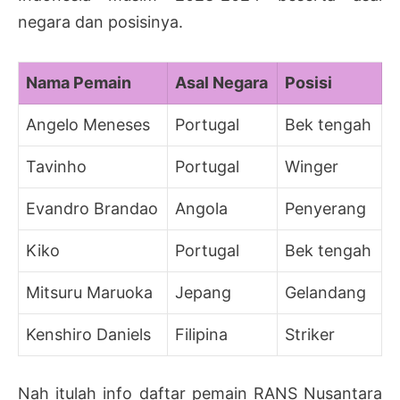
negara dan posisinya.
Nama Pemain
Asal Negara
Posisi
Angelo Meneses
Portugal
Bek tengah
Tavinho
Portugal
Winger
Evandro Brandao
Angola
Penyerang
Kiko
Portugal
Bek tengah
Mitsuru Maruoka
Jepang
Gelandang
Kenshiro Daniels
Filipina
Striker
Nah itulah info daftar pemain RANS Nusantara