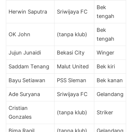
Bek
Herwin Saputra
Sriwijaya FC
tengah
Bek
OK John
(tanpa klub)
tengah
Jujun Junaidi
Bekasi City
Winger
Saddam Tenang
Malut United
Bek kiri
Bayu Setiawan
PSS Sleman
Bek kanan
Ade Suryana
Sriwijaya FC
Gelandang
Cristian
(tanpa klub)
Striker
Gonzales
Bima Ragil
(tanpa klub)
Gelandang