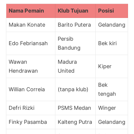
Nama Pemain
Klub Tujuan
Posisi
Makan Konate
Barito Putera
Gelandang
Persib
Edo Febriansah
Bek kiri
Bandung
Wawan
Madura
Kiper
Hendrawan
United
Bek
Willian Correia
(tanpa klub)
tengah
Defri Rizki
PSMS Medan
Winger
Finky Pasamba
Kalteng Putra
Gelandang