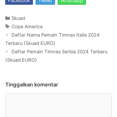
Facebook
Tweet
Whatsapp
Kategori
Skuad
Tag
Copa America
Navigasi
Daftar Nama Pemain Timnas Italia 2024
Tulisan
Terbaru (Skuad EURO)
Daftar Pemain Timnas Serbia 2024 Terbaru
(Skuad EURO)
Tinggalkan komentar
Komentar