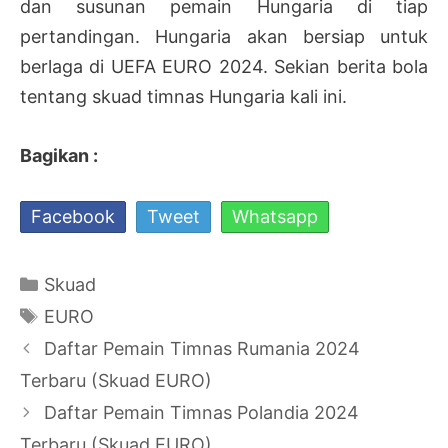
dan susunan pemain Hungaria di tiap
pertandingan. Hungaria akan bersiap untuk
berlaga di UEFA EURO 2024. Sekian berita bola
tentang skuad timnas Hungaria kali ini.
Bagikan :
Facebook
Tweet
Whatsapp
Kategori
Skuad
Tag
EURO
Navigasi
Daftar Pemain Timnas Rumania 2024
Tulisan
Terbaru (Skuad EURO)
Daftar Pemain Timnas Polandia 2024
Terbaru (Skuad EURO)