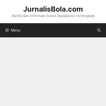
Langsung
JurnalisBola.com
ke
Berita dan Informasi Dunia Sepakbola Terlengkap
isi
Menu