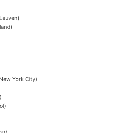
 Leuven)
lland)
New York City)
)
ol)
mt)