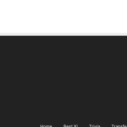
Langsung
ke
isi
Home
Best XI
Trivia
Transfe