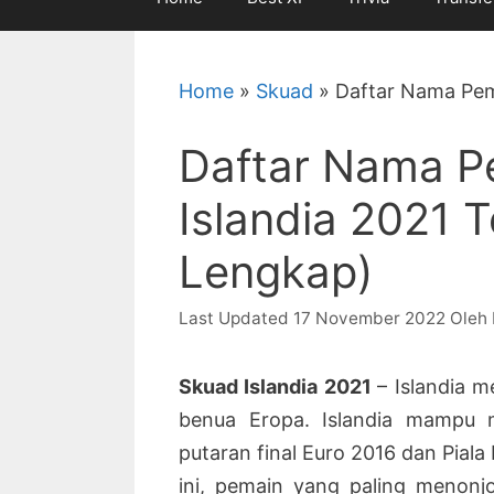
Home
»
Skuad
»
Daftar Nama Pem
Daftar Nama P
Islandia 2021 
Lengkap)
17 November 2022
Oleh
Skuad Islandia 2021
– Islandia m
benua Eropa. Islandia mampu 
putaran final Euro 2016 dan Piala
ini, pemain yang paling menonj