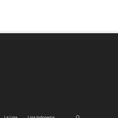
La Liga
Liga Indonesia
Cari