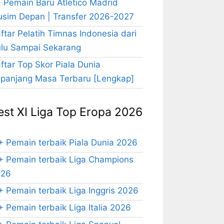
 Pemain Baru Atletico Madrid
sim Depan | Transfer 2026-2027
ftar Pelatih Timnas Indonesia dari
lu Sampai Sekarang
ftar Top Skor Piala Dunia
panjang Masa Terbaru [Lengkap]
est XI Liga Top Eropa 2026
+ Pemain terbaik Piala Dunia 2026
+ Pemain terbaik Liga Champions
026
+ Pemain terbaik Liga Inggris 2026
+ Pemain terbaik Liga Italia 2026