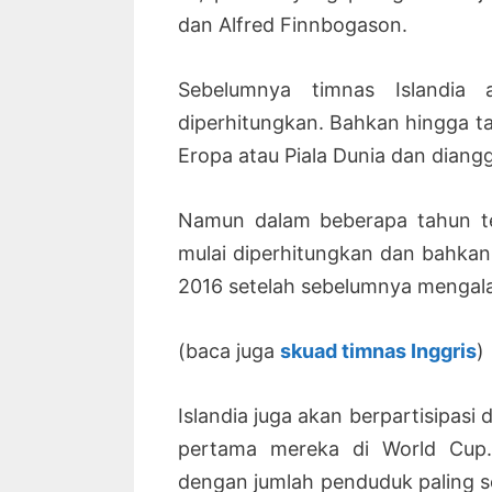
dan Alfred Finnbogason.
Sebelumnya timnas Islandia
diperhitungkan. Bahkan hingga tah
Eropa atau Piala Dunia dan diang
Namun dalam beberapa tahun ter
mulai diperhitungkan dan bahkan
2016 setelah sebelumnya mengala
(baca juga
skuad timnas Inggris
)
Islandia juga akan berpartisipasi
pertama mereka di World Cup.
dengan jumlah penduduk paling sed