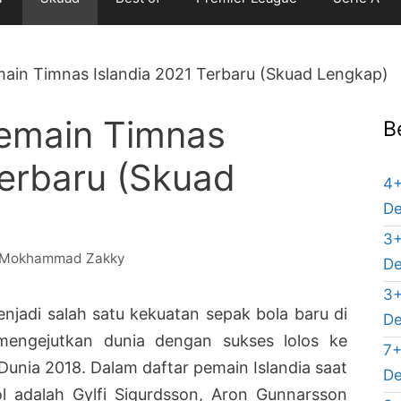
ain Timnas Islandia 2021 Terbaru (Skuad Lengkap)
emain Timnas
B
Terbaru (Skuad
4+
De
3+
Mokhammad Zakky
De
3+
enjadi salah satu kekuatan sepak bola baru di
De
mengejutkan dunia dengan sukses lolos ke
7+
 Dunia 2018. Dalam daftar pemain Islandia saat
De
ol adalah Gylfi Sigurdsson, Aron Gunnarsson