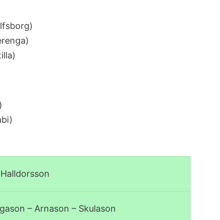
lfsborg)
erenga)
lla)
)
bi)
Halldorsson
gason – Arnason – Skulason