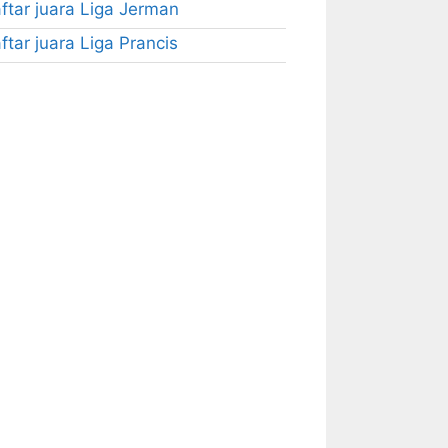
ftar juara Liga Jerman
ftar juara Liga Prancis