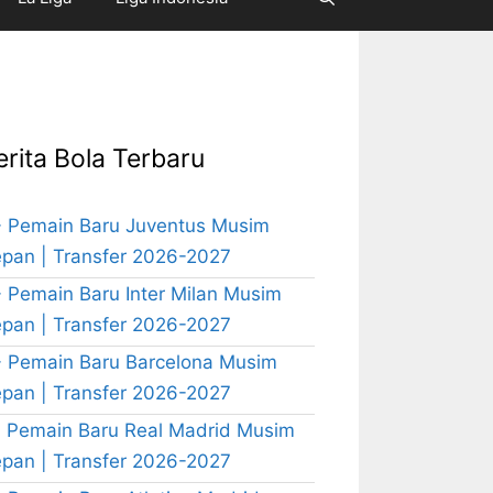
erita Bola Terbaru
 Pemain Baru Juventus Musim
pan | Transfer 2026-2027
 Pemain Baru Inter Milan Musim
pan | Transfer 2026-2027
 Pemain Baru Barcelona Musim
pan | Transfer 2026-2027
 Pemain Baru Real Madrid Musim
pan | Transfer 2026-2027