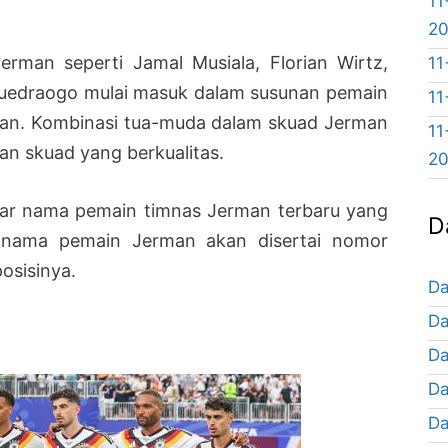
11
2
man seperti Jamal Musiala, Florian Wirtz,
11
Ouedraogo mulai masuk dalam susunan pemain
11
ngan. Kombinasi tua-muda dalam skuad Jerman
11
an skuad yang berkualitas.
2
ftar nama pemain timnas Jerman terbaru yang
D
ist nama pemain Jerman akan disertai nomor
osisinya.
Da
Da
Da
Da
Da