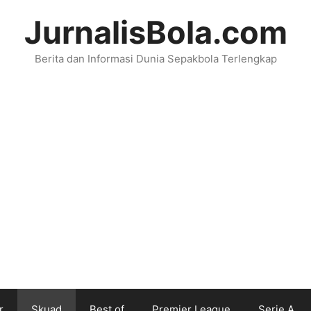
JurnalisBola.com
Berita dan Informasi Dunia Sepakbola Terlengkap
r
Skuad
Best of
Premier League
Serie A