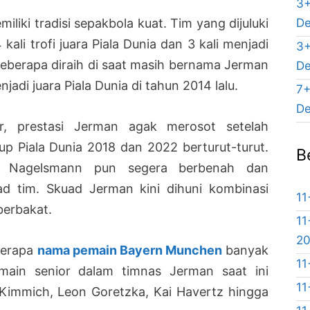
3+
De
iki tradisi sepakbola kuat. Tim yang dijuluki
kali trofi juara Piala Dunia dan 3 kali menjadi
3+
beberapa diraih di saat masih bernama Jerman
De
adi juara Piala Dunia di tahun 2014 lalu.
7+
De
r, prestasi Jerman agak merosot setelah
rup Piala Dunia 2018 dan 2022 berturut-turut.
B
an Nagelsmann pun segera berbenah dan
d tim. Skuad Jerman kini dihuni kombinasi
11
berbakat.
11
2
berapa
nama pemain Bayern Munchen
banyak
11
main senior dalam timnas Jerman saat ini
11
 Kimmich, Leon Goretzka, Kai Havertz hingga