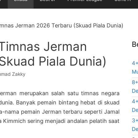
imnas Jerman 2026 Terbaru (Skuad Piala Dunia)
 Timnas Jerman
B
Skuad Piala Dunia)
4+
Mu
mad Zakky
8+
De
erman merupakan salah satu timnas negara
4+
 dunia. Banyak pemain bintang hebat di skuad
De
a-nama pemain Jerman terbaru seperti Jamal
3+
a Kimmich sering menjadi andalan pelatih saat
De