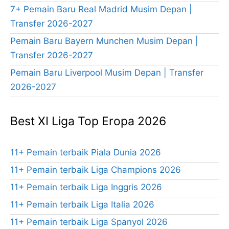
7+ Pemain Baru Real Madrid Musim Depan |
Transfer 2026-2027
Pemain Baru Bayern Munchen Musim Depan |
Transfer 2026-2027
Pemain Baru Liverpool Musim Depan | Transfer
2026-2027
Best XI Liga Top Eropa 2026
11+ Pemain terbaik Piala Dunia 2026
11+ Pemain terbaik Liga Champions 2026
11+ Pemain terbaik Liga Inggris 2026
11+ Pemain terbaik Liga Italia 2026
11+ Pemain terbaik Liga Spanyol 2026