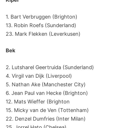
1. Bart Verbruggen (Brighton)
13. Robin Roefs (Sunderland)
23. Mark Flekken (Leverkusen)
Bek
2. Lutsharel Geertruida (Sunderland)
4. Virgil van Dijk (Liverpool)
5. Nathan Ake (Manchester City)
6. Jean Paul van Hecke (Brighton)
12. Mats Wieffer (Brighton
15. Micky van de Ven (Tottenham)
22. Denzel Dumfries (Inter Milan)
25. Jorrel Hato (Chelsea)