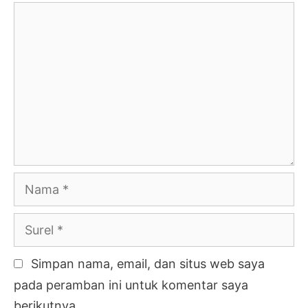
Komentar
Nama
Surel
Simpan nama, email, dan situs web saya
pada peramban ini untuk komentar saya
berikutnya.