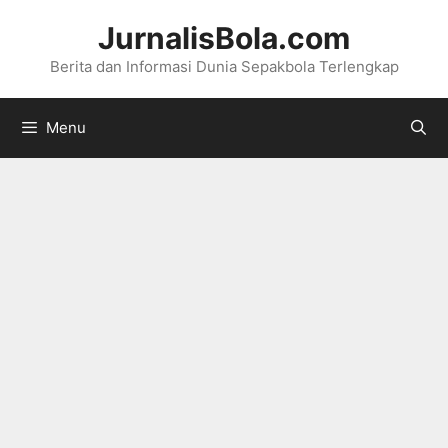
Langsung
JurnalisBola.com
ke
Berita dan Informasi Dunia Sepakbola Terlengkap
isi
Menu