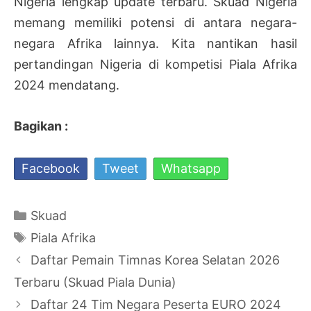
Nigeria lengkap update terbaru. Skuad Nigeria
memang memiliki potensi di antara negara-
negara Afrika lainnya. Kita nantikan hasil
pertandingan Nigeria di kompetisi Piala Afrika
2024 mendatang.
Bagikan :
Facebook
Tweet
Whatsapp
Kategori
Skuad
Tag
Piala Afrika
Navigasi
Daftar Pemain Timnas Korea Selatan 2026
Tulisan
Terbaru (Skuad Piala Dunia)
Daftar 24 Tim Negara Peserta EURO 2024