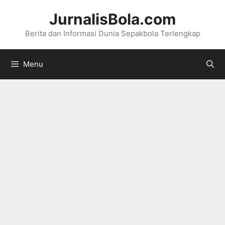
Langsung
JurnalisBola.com
ke
Berita dan Informasi Dunia Sepakbola Terlengkap
isi
Menu