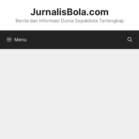
Langsung
JurnalisBola.com
ke
Berita dan Informasi Dunia Sepakbola Terlengkap
isi
Menu