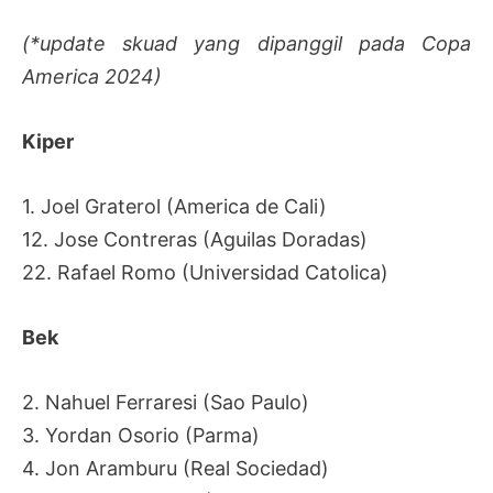
(*update skuad yang dipanggil pada Copa
America 2024)
Kiper
1. Joel Graterol (America de Cali)
12. Jose Contreras (Aguilas Doradas)
22. Rafael Romo (Universidad Catolica)
Bek
2. Nahuel Ferraresi (Sao Paulo)
3. Yordan Osorio (Parma)
4. Jon Aramburu (Real Sociedad)