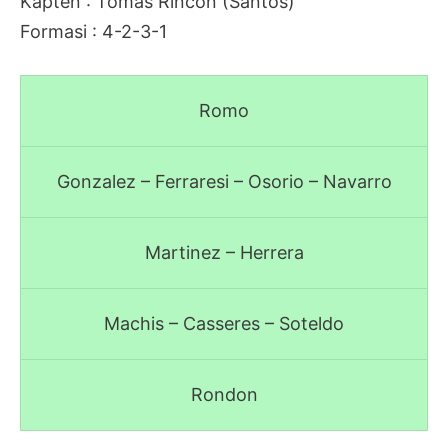
Kapten : Tomas Rincon (Santos)
Formasi : 4-2-3-1
Romo
Gonzalez – Ferraresi – Osorio – Navarro
Martinez – Herrera
Machis – Casseres – Soteldo
Rondon