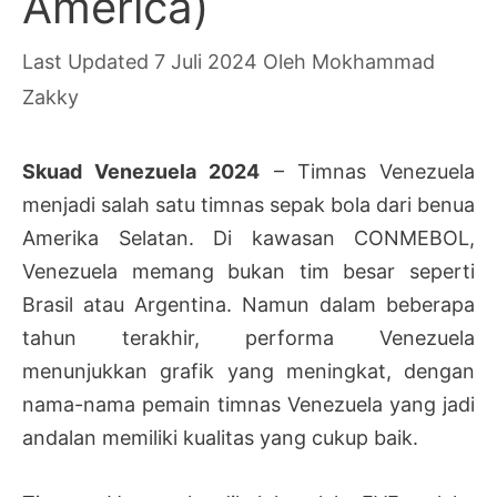
America)
7 Juli 2024
Oleh
Mokhammad
Zakky
Skuad Venezuela 2024
– Timnas Venezuela
menjadi salah satu timnas sepak bola dari benua
Amerika Selatan. Di kawasan CONMEBOL,
Venezuela memang bukan tim besar seperti
Brasil atau Argentina. Namun dalam beberapa
tahun terakhir, performa Venezuela
menunjukkan grafik yang meningkat, dengan
nama-nama pemain timnas Venezuela yang jadi
andalan memiliki kualitas yang cukup baik.