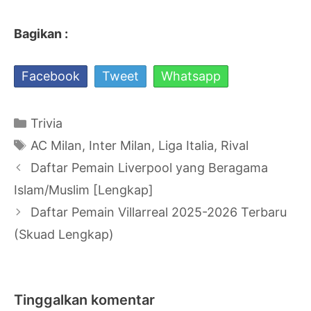
Bagikan :
Facebook
Tweet
Whatsapp
Kategori
Trivia
Tag
AC Milan
,
Inter Milan
,
Liga Italia
,
Rival
Navigasi
Daftar Pemain Liverpool yang Beragama
Tulisan
Islam/Muslim [Lengkap]
Daftar Pemain Villarreal 2025-2026 Terbaru
(Skuad Lengkap)
Tinggalkan komentar