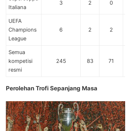
3
2
0
Italiana
UEFA
Champions
6
2
2
League
Semua
kompetisi
245
83
71
resmi
Perolehan Trofi Sepanjang Masa