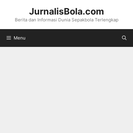
Langsung
JurnalisBola.com
ke
Berita dan Informasi Dunia Sepakbola Terlengkap
isi
Menu