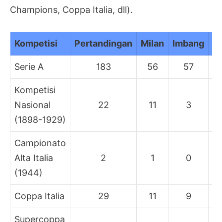
Champions, Coppa Italia, dll).
Kompetisi
Pertandingan
Milan
Imbang
In
Serie A
183
56
57
Kompetisi
Nasional
22
11
3
(1898-1929)
Campionato
Alta Italia
2
1
0
(1944)
Coppa Italia
29
11
9
Supercoppa