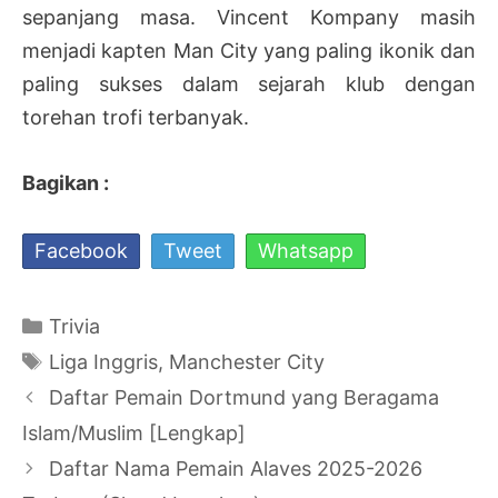
sepanjang masa. Vincent Kompany masih
menjadi kapten Man City yang paling ikonik dan
paling sukses dalam sejarah klub dengan
torehan trofi terbanyak.
Bagikan :
Facebook
Tweet
Whatsapp
Kategori
Trivia
Tag
Liga Inggris
,
Manchester City
Navigasi
Daftar Pemain Dortmund yang Beragama
Tulisan
Islam/Muslim [Lengkap]
Daftar Nama Pemain Alaves 2025-2026