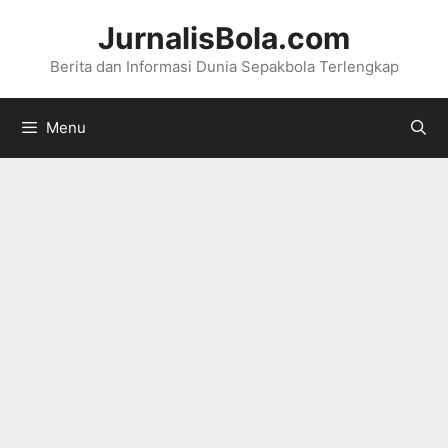
Langsung
JurnalisBola.com
ke
Berita dan Informasi Dunia Sepakbola Terlengkap
isi
Menu