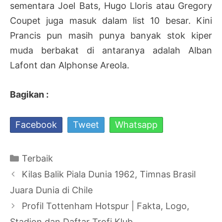
sementara Joel Bats, Hugo Lloris atau Gregory
Coupet juga masuk dalam list 10 besar. Kini
Prancis pun masih punya banyak stok kiper
muda berbakat di antaranya adalah Alban
Lafont dan Alphonse Areola.
Bagikan :
Facebook
Tweet
Whatsapp
Kategori
Terbaik
Navigasi
Kilas Balik Piala Dunia 1962, Timnas Brasil
Tulisan
Juara Dunia di Chile
Profil Tottenham Hotspur | Fakta, Logo,
Stadion dan Daftar Trofi Klub