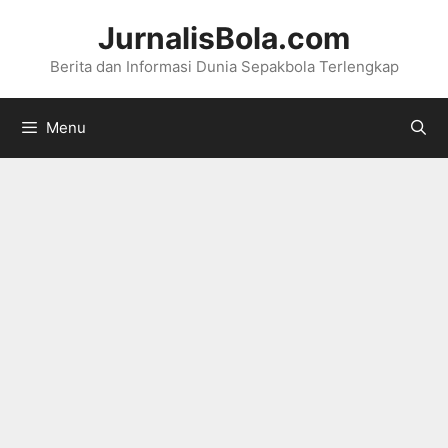
Langsung
JurnalisBola.com
ke
Berita dan Informasi Dunia Sepakbola Terlengkap
isi
Menu