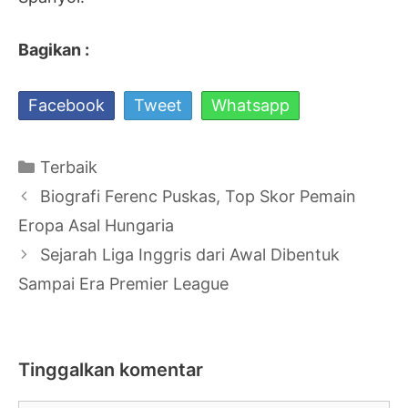
Bagikan :
Facebook
Tweet
Whatsapp
Kategori
Terbaik
Navigasi
Biografi Ferenc Puskas, Top Skor Pemain
Tulisan
Eropa Asal Hungaria
Sejarah Liga Inggris dari Awal Dibentuk
Sampai Era Premier League
Tinggalkan komentar