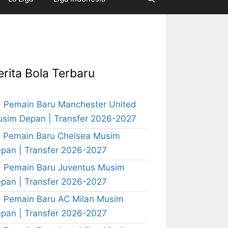
erita Bola Terbaru
 Pemain Baru Manchester United
sim Depan | Transfer 2026-2027
 Pemain Baru Chelsea Musim
pan | Transfer 2026-2027
 Pemain Baru Juventus Musim
pan | Transfer 2026-2027
 Pemain Baru AC Milan Musim
pan | Transfer 2026-2027