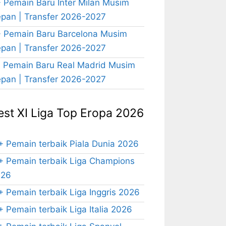
 Pemain Baru Inter Milan Musim
pan | Transfer 2026-2027
 Pemain Baru Barcelona Musim
pan | Transfer 2026-2027
 Pemain Baru Real Madrid Musim
pan | Transfer 2026-2027
est XI Liga Top Eropa 2026
+ Pemain terbaik Piala Dunia 2026
+ Pemain terbaik Liga Champions
026
+ Pemain terbaik Liga Inggris 2026
+ Pemain terbaik Liga Italia 2026