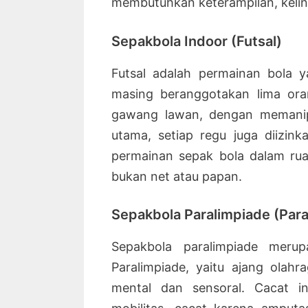
membutuhkan keterampilan, keli
Sepakbola Indoor (Futsal)
Futsal adalah permainan bola 
masing beranggotakan lima or
gawang lawan, dengan memanipu
utama, setiap regu juga diizin
permainan sepak bola dalam ruan
bukan net atau papan.
Sepakbola Paralimpiade (Para
Sepakbola paralimpiade meru
Paralimpiade, yaitu ajang olahr
mental dan sensoral. Cacat i