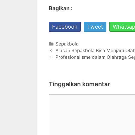
Bagikan :
Facebook
Tweet
Whatsa
Kategori
Sepakbola
Navigasi
Alasan Sepakbola Bisa Menjadi Ola
Tulisan
Profesionalisme dalam Olahraga Se
Tinggalkan komentar
Komentar