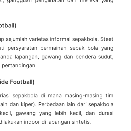
asi, gangguan penglihatan dan mereka yang
tball)
p sejumlah varietas informal sepakbola. Steet
kuti persyaratan permainan sepak bola yang
, tanda lapangan, gawang dan bendera sudut,
t pertandingan.
ide Football)
ariasi sepakbola di mana masing-masing tim
in dan kiper). Perbedaan lain dari sepakbola
ecil, gawang yang lebih kecil, dan durasi
lakukan indoor di lapangan sintetis.