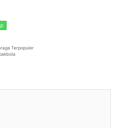
pp
hraga Terpopuler
pakbola