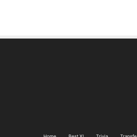
Langsung
ke
isi
Home
Best XI
Trivia
Transfe