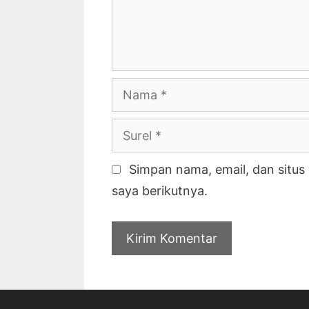
Nama
Surel
Simpan nama, email, dan situ
saya berikutnya.