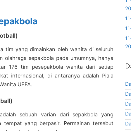
11
2
11
epakbola
11
tball)
11
2
a tim yang dimainkan oleh wanita di seluruh
an olahraga sepakbola pada umumnya, hanya
D
itar 176 tim pesepakbola wanita dari setiap
kat internasional, di antaranya adalah Piala
Da
 Wanita UEFA.
Da
ball)
Da
Da
 adalah sebuah varian dari sepakbola yang
h tempat yang berpasir. Permainan tersebut
Da