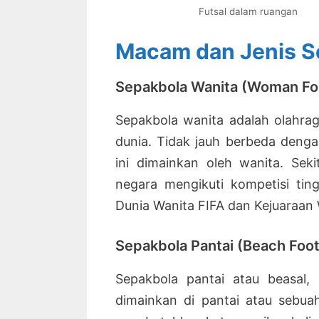
Futsal dalam ruangan
Macam dan Jenis S
Sepakbola Wanita (Woman Foo
Sepakbola wanita adalah olahrag
dunia. Tidak jauh berbeda deng
ini dimainkan oleh wanita. Sek
negara mengikuti kompetisi ting
Dunia Wanita FIFA dan Kejuaraan
Sepakbola Pantai (Beach Foot
Sepakbola pantai atau beasal,
dimainkan di pantai atau sebua