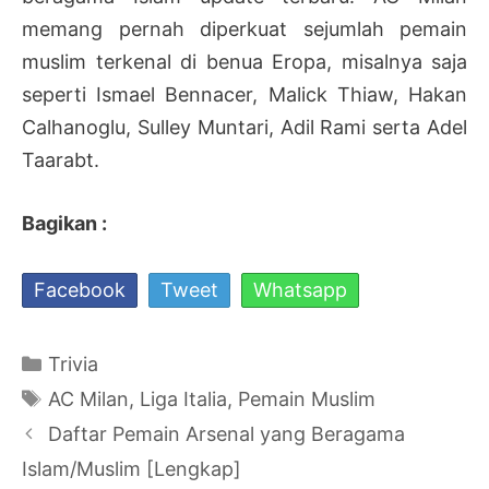
memang pernah diperkuat sejumlah pemain
muslim terkenal di benua Eropa, misalnya saja
seperti Ismael Bennacer, Malick Thiaw, Hakan
Calhanoglu, Sulley Muntari, Adil Rami serta Adel
Taarabt.
Bagikan :
Facebook
Tweet
Whatsapp
Kategori
Trivia
Tag
AC Milan
,
Liga Italia
,
Pemain Muslim
Navigasi
Daftar Pemain Arsenal yang Beragama
Tulisan
Islam/Muslim [Lengkap]