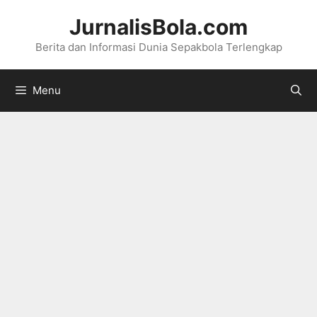
Langsung
JurnalisBola.com
ke
Berita dan Informasi Dunia Sepakbola Terlengkap
isi
Menu