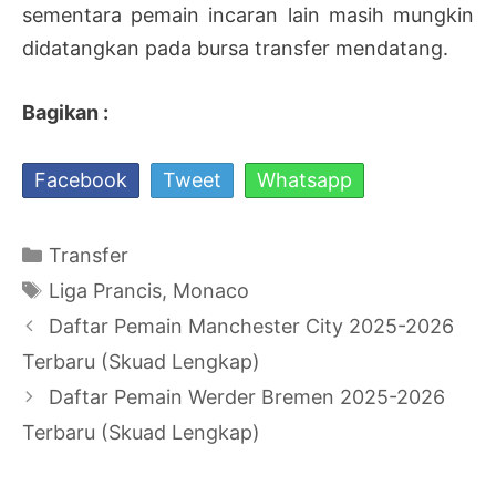
sementara pemain incaran lain masih mungkin
didatangkan pada bursa transfer mendatang.
Bagikan :
Facebook
Tweet
Whatsapp
Kategori
Transfer
Tag
Liga Prancis
,
Monaco
Navigasi
Daftar Pemain Manchester City 2025-2026
Tulisan
Terbaru (Skuad Lengkap)
Daftar Pemain Werder Bremen 2025-2026
Terbaru (Skuad Lengkap)