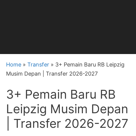
Home
»
Transfer
»
3+ Pemain Baru RB Leipzig
Musim Depan | Transfer 2026-2027
3+ Pemain Baru RB
Leipzig Musim Depan
| Transfer 2026-2027