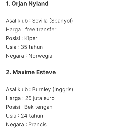
1. Orjan Nyland
Asal klub : Sevilla (Spanyol)
Harga : free transfer
Posisi : Kiper
Usia : 35 tahun
Negara : Norwegia
2. Maxime Esteve
Asal klub : Burnley (Inggris)
Harga : 25 juta euro
Posisi : Bek tengah
Usia : 24 tahun
Negara : Prancis