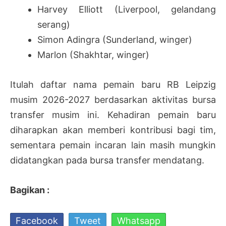
Harvey Elliott (Liverpool, gelandang
serang)
Simon Adingra (Sunderland, winger)
Marlon (Shakhtar, winger)
Itulah daftar nama pemain baru RB Leipzig
musim 2026-2027 berdasarkan aktivitas bursa
transfer musim ini. Kehadiran pemain baru
diharapkan akan memberi kontribusi bagi tim,
sementara pemain incaran lain masih mungkin
didatangkan pada bursa transfer mendatang.
Bagikan :
Facebook
Tweet
Whatsapp