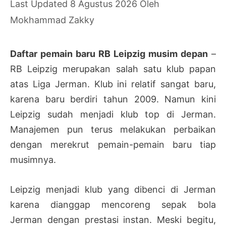
8 Agustus 2026
Oleh
Mokhammad Zakky
Daftar pemain baru RB Leipzig musim depan
–
RB Leipzig merupakan salah satu klub papan
atas Liga Jerman. Klub ini relatif sangat baru,
karena baru berdiri tahun 2009. Namun kini
Leipzig sudah menjadi klub top di Jerman.
Manajemen pun terus melakukan perbaikan
dengan merekrut pemain-pemain baru tiap
musimnya.
Leipzig menjadi klub yang dibenci di Jerman
karena dianggap mencoreng sepak bola
Jerman dengan prestasi instan. Meski begitu,