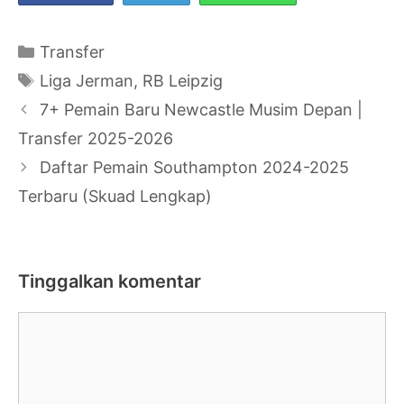
Kategori
Transfer
Tag
Liga Jerman
,
RB Leipzig
Navigasi
7+ Pemain Baru Newcastle Musim Depan |
Tulisan
Transfer 2025-2026
Daftar Pemain Southampton 2024-2025
Terbaru (Skuad Lengkap)
Tinggalkan komentar
Komentar