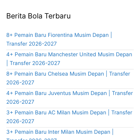
Berita Bola Terbaru
8+ Pemain Baru Fiorentina Musim Depan |
Transfer 2026-2027
4+ Pemain Baru Manchester United Musim Depan
| Transfer 2026-2027
8+ Pemain Baru Chelsea Musim Depan | Transfer
2026-2027
4+ Pemain Baru Juventus Musim Depan | Transfer
2026-2027
3+ Pemain Baru AC Milan Musim Depan | Transfer
2026-2027
3+ Pemain Baru Inter Milan Musim Depan |