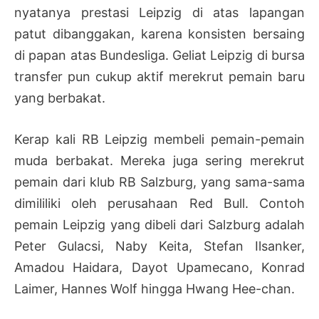
nyatanya prestasi Leipzig di atas lapangan
patut dibanggakan, karena konsisten bersaing
di papan atas Bundesliga. Geliat Leipzig di bursa
transfer pun cukup aktif merekrut pemain baru
yang berbakat.
Kerap kali RB Leipzig membeli pemain-pemain
muda berbakat. Mereka juga sering merekrut
pemain dari klub RB Salzburg, yang sama-sama
dimililiki oleh perusahaan Red Bull. Contoh
pemain Leipzig yang dibeli dari Salzburg adalah
Peter Gulacsi, Naby Keita, Stefan Ilsanker,
Amadou Haidara, Dayot Upamecano, Konrad
Laimer, Hannes Wolf hingga Hwang Hee-chan.