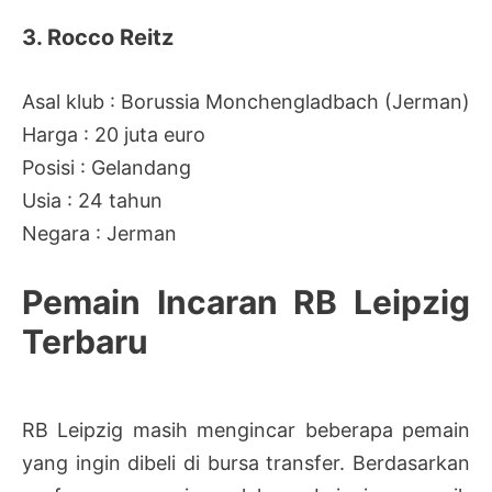
3. Rocco Reitz
Asal klub : Borussia Monchengladbach (Jerman)
Harga : 20 juta euro
Posisi : Gelandang
Usia : 24 tahun
Negara : Jerman
Pemain Incaran RB Leipzig
Terbaru
RB Leipzig masih mengincar beberapa pemain
yang ingin dibeli di bursa transfer. Berdasarkan