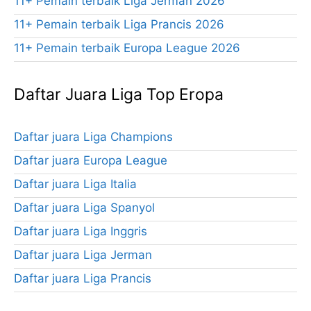
11+ Pemain terbaik Liga Jerman 2026
11+ Pemain terbaik Liga Prancis 2026
11+ Pemain terbaik Europa League 2026
Daftar Juara Liga Top Eropa
Daftar juara Liga Champions
Daftar juara Europa League
Daftar juara Liga Italia
Daftar juara Liga Spanyol
Daftar juara Liga Inggris
Daftar juara Liga Jerman
Daftar juara Liga Prancis