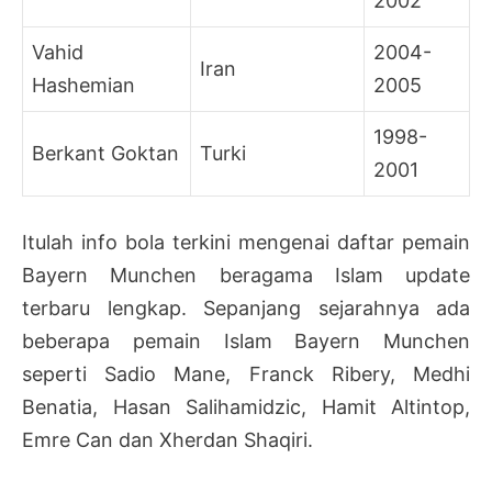
2002
Vahid
2004-
Iran
Hashemian
2005
1998-
Berkant Goktan
Turki
2001
Itulah info bola terkini mengenai daftar pemain
Bayern Munchen beragama Islam update
terbaru lengkap. Sepanjang sejarahnya ada
beberapa pemain Islam Bayern Munchen
seperti Sadio Mane, Franck Ribery, Medhi
Benatia, Hasan Salihamidzic, Hamit Altintop,
Emre Can dan Xherdan Shaqiri.