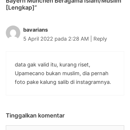
Bayern Munchen Beragama Islam/Muslim
[Lengkap]”
bavarians
5 April 2022 pada 2:28 AM
|
Reply
data gak valid itu, kurang riset,
Upamecano bukan muslim, dia pernah
foto pake kalung salib di instagramnya.
Tinggalkan komentar
Komentar