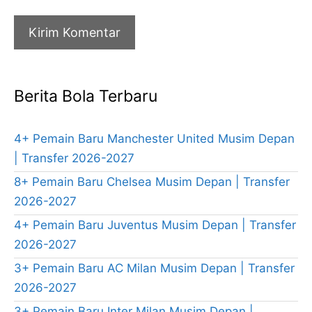
Berita Bola Terbaru
4+ Pemain Baru Manchester United Musim Depan
| Transfer 2026-2027
8+ Pemain Baru Chelsea Musim Depan | Transfer
2026-2027
4+ Pemain Baru Juventus Musim Depan | Transfer
2026-2027
3+ Pemain Baru AC Milan Musim Depan | Transfer
2026-2027
3+ Pemain Baru Inter Milan Musim Depan |