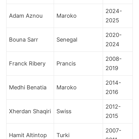
2024-
Adam Aznou
Maroko
2025
2020-
Bouna Sarr
Senegal
2024
2008-
Franck Ribery
Prancis
2019
2014-
Medhi Benatia
Maroko
2016
2012-
Xherdan Shaqiri
Swiss
2015
2007-
Hamit Altintop
Turki