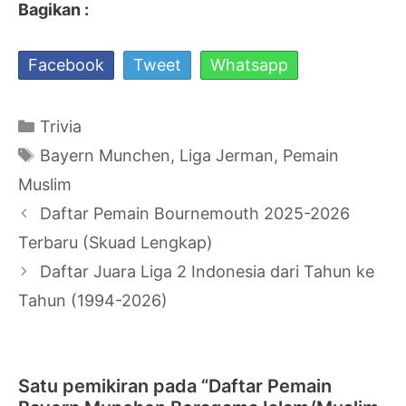
Bagikan :
Facebook
Tweet
Whatsapp
Kategori
Trivia
Tag
Bayern Munchen
,
Liga Jerman
,
Pemain
Muslim
Navigasi
Daftar Pemain Bournemouth 2025-2026
Tulisan
Terbaru (Skuad Lengkap)
Daftar Juara Liga 2 Indonesia dari Tahun ke
Tahun (1994-2026)
Satu pemikiran pada “Daftar Pemain