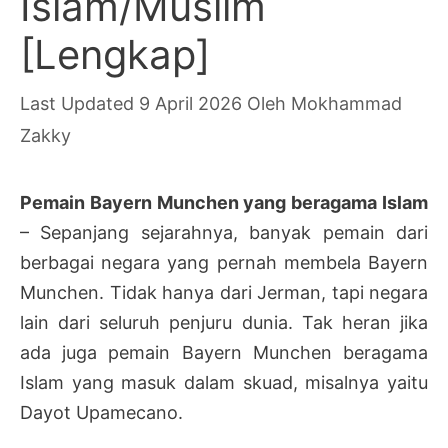
Islam/Muslim
[Lengkap]
9 April 2026
Oleh
Mokhammad
Zakky
Pemain Bayern Munchen yang beragama Islam
– Sepanjang sejarahnya, banyak pemain dari
berbagai negara yang pernah membela Bayern
Munchen. Tidak hanya dari Jerman, tapi negara
lain dari seluruh penjuru dunia. Tak heran jika
ada juga pemain Bayern Munchen beragama
Islam yang masuk dalam skuad, misalnya yaitu
Dayot Upamecano.