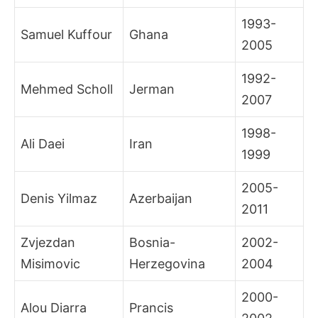
1993-
Samuel Kuffour
Ghana
2005
1992-
Mehmed Scholl
Jerman
2007
1998-
Ali Daei
Iran
1999
2005-
Denis Yilmaz
Azerbaijan
2011
Zvjezdan
Bosnia-
2002-
Misimovic
Herzegovina
2004
2000-
Alou Diarra
Prancis