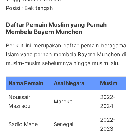
Posisi : Bek tengah
Daftar Pemain Muslim yang Pernah
Membela Bayern Munchen
Berikut ini merupakan daftar pemain beragama
Islam yang pernah membela Bayern Munchen di
musim-musim sebelumnya hingga musim lalu.
Nama Pemain
Asal Negara
Musim
Noussair
2022-
Maroko
Mazraoui
2024
2022-
Sadio Mane
Senegal
2023