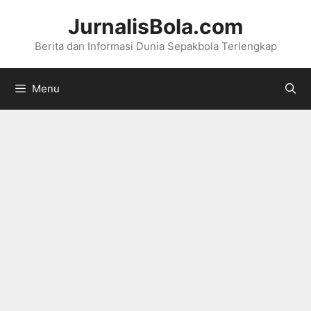
Langsung
JurnalisBola.com
ke
Berita dan Informasi Dunia Sepakbola Terlengkap
isi
Menu