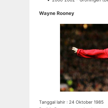
Wayne Rooney
Tanggal lahir : 24 Oktober 1985