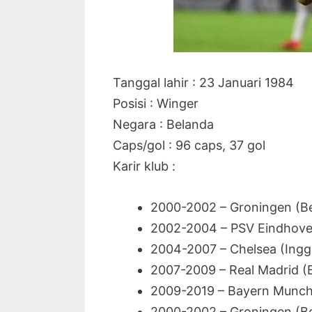
Tanggal lahir : 23 Januari 1984
Posisi : Winger
Negara : Belanda
Caps/gol : 96 caps, 37 gol
Karir klub :
2000-2002 – Groningen (B
2002-2004 – PSV Eindhove
2004-2007 – Chelsea (Inggr
2007-2009 – Real Madrid (
2009-2019 – Bayern Munch
2000-2002 – Groningen (B