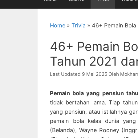
Home
»
Trivia
»
46+ Pemain Bola 
46+ Pemain Bol
Tahun 2021 dan
9 Mei 2025
Oleh
Mokham
Pemain bola yang pensiun tah
tidak bertahan lama. Tiap tahu
yang pensiun, atau istilahnya g
pemain bola kelas dunia yang
(Belanda), Wayne Rooney (Inggri