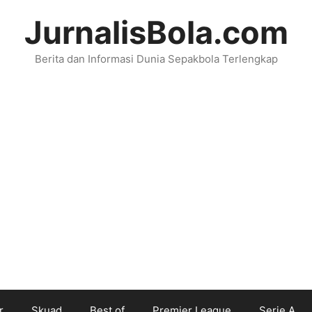
JurnalisBola.com
Berita dan Informasi Dunia Sepakbola Terlengkap
r
Skuad
Best of
Premier League
Serie A