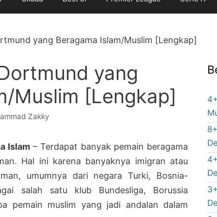
ortmund yang Beragama Islam/Muslim [Lengkap]
 Dortmund yang
B
m/Muslim [Lengkap]
4+
Mu
ammad Zakky
8+
De
a Islam
– Terdapat banyak pemain beragama
4+
man. Hal ini karena banyaknya imigran atau
De
rman, umumnya dari negara Turki, Bosnia-
3+
gai salah satu klub Bundesliga, Borussia
De
pa pemain muslim yang jadi andalan dalam