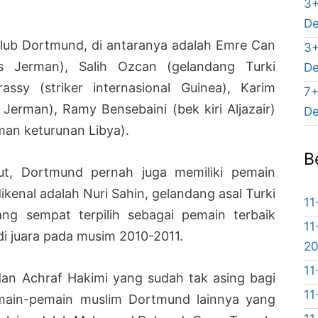
3+
De
 klub Dortmund, di antaranya adalah Emre Can
3+
as Jerman), Salih Ozcan (gelandang Turki
De
assy (striker internasional Guinea), Karim
7+
erman), Ramy Bensebaini (bek kiri Aljazair)
De
an keturunan Libya).
B
ut, Dortmund pernah juga memiliki pemain
dikenal adalah Nuri Sahin, gelandang asal Turki
11
ng sempat terpilih sebagai pemain terbaik
11
i juara pada musim 2010-2011.
2
11
an Achraf Hakimi yang sudah tak asing bagi
11
main-pemain muslim Dortmund lainnya yang