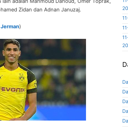
11
ara lain adalah Mahmoud Dahoud, Omer Toprak,
2
hamed Zidan dan Adnan Januzaj.
11
a Jerman
)
11
11
2
D
Da
Da
Da
Da
Da