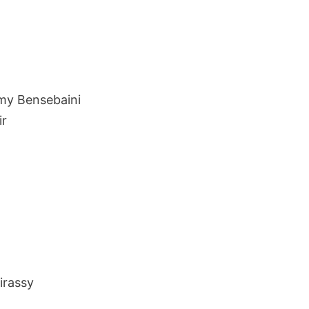
my Bensebaini
ir
irassy