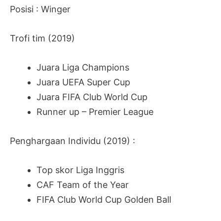
Posisi : Winger
Trofi tim (2019)
Juara Liga Champions
Juara UEFA Super Cup
Juara FIFA Club World Cup
Runner up – Premier League
Penghargaan Individu (2019) :
Top skor Liga Inggris
CAF Team of the Year
FIFA Club World Cup Golden Ball