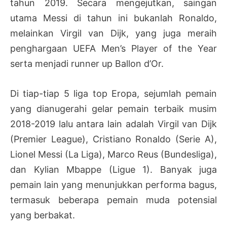
tahun 2019. Secara mengejutkan, saingan
utama Messi di tahun ini bukanlah Ronaldo,
melainkan Virgil van Dijk, yang juga meraih
penghargaan UEFA Men’s Player of the Year
serta menjadi runner up Ballon d’Or.
Di tiap-tiap 5 liga top Eropa, sejumlah pemain
yang dianugerahi gelar pemain terbaik musim
2018-2019 lalu antara lain adalah Virgil van Dijk
(Premier League), Cristiano Ronaldo (Serie A),
Lionel Messi (La Liga), Marco Reus (Bundesliga),
dan Kylian Mbappe (Ligue 1). Banyak juga
pemain lain yang menunjukkan performa bagus,
termasuk beberapa pemain muda potensial
yang berbakat.