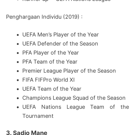
Penghargaan Individu (2019) :
UEFA Men’s Player of the Year
UEFA Defender of the Season
PFA Player of the Year
PFA Team of the Year
Premier League Player of the Season
FIFA FIFPro World XI
UEFA Team of the Year
Champions League Squad of the Season
UEFA Nations League Team of the
Tournament
3. Sadio Mane