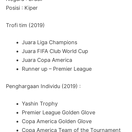
Posisi : Kiper
Trofi tim (2019)
Juara Liga Champions
Juara FIFA Club World Cup
Juara Copa America
Runner up – Premier League
Penghargaan Individu (2019) :
Yashin Trophy
Premier League Golden Glove
Copa America Golden Glove
Copa America Team of the Tournament