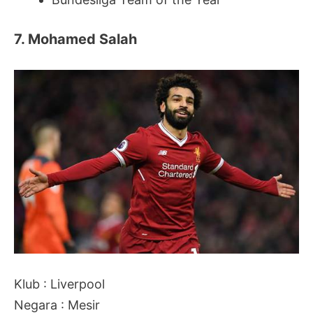
7. Mohamed Salah
Klub : Liverpool
Negara : Mesir