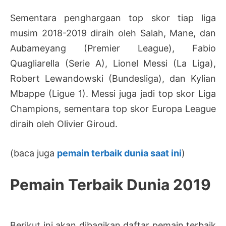
Sementara penghargaan top skor tiap liga
musim 2018-2019 diraih oleh Salah, Mane, dan
Aubameyang (Premier League), Fabio
Quagliarella (Serie A), Lionel Messi (La Liga),
Robert Lewandowski (Bundesliga), dan Kylian
Mbappe (Ligue 1). Messi juga jadi top skor Liga
Champions, sementara top skor Europa League
diraih oleh Olivier Giroud.
(baca juga
pemain terbaik dunia saat ini
)
Pemain Terbaik Dunia 2019
Berikut ini akan dibagikan daftar pemain terbaik