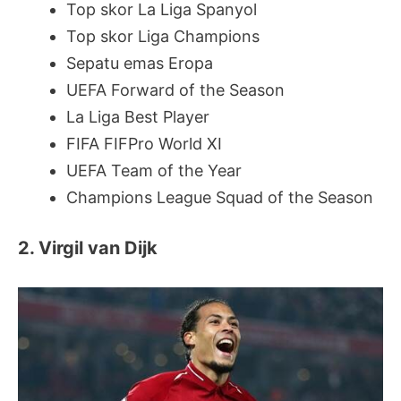
Top skor La Liga Spanyol
Top skor Liga Champions
Sepatu emas Eropa
UEFA Forward of the Season
La Liga Best Player
FIFA FIFPro World XI
UEFA Team of the Year
Champions League Squad of the Season
2. Virgil van Dijk