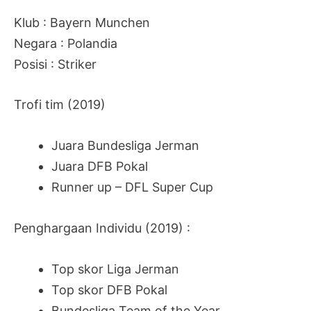
Klub : Bayern Munchen
Negara : Polandia
Posisi : Striker
Trofi tim (2019)
Juara Bundesliga Jerman
Juara DFB Pokal
Runner up – DFL Super Cup
Penghargaan Individu (2019) :
Top skor Liga Jerman
Top skor DFB Pokal
Bundesliga Team of the Year