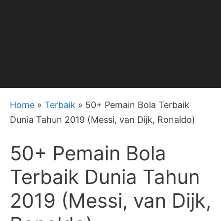
Home
»
Terbaik
»
50+ Pemain Bola Terbaik
Dunia Tahun 2019 (Messi, van Dijk, Ronaldo)
50+ Pemain Bola
Terbaik Dunia Tahun
2019 (Messi, van Dijk,