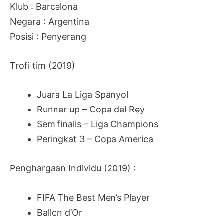
Klub : Barcelona
Negara : Argentina
Posisi : Penyerang
Trofi tim (2019)
Juara La Liga Spanyol
Runner up – Copa del Rey
Semifinalis – Liga Champions
Peringkat 3 – Copa America
Penghargaan Individu (2019) :
FIFA The Best Men’s Player
Ballon d’Or