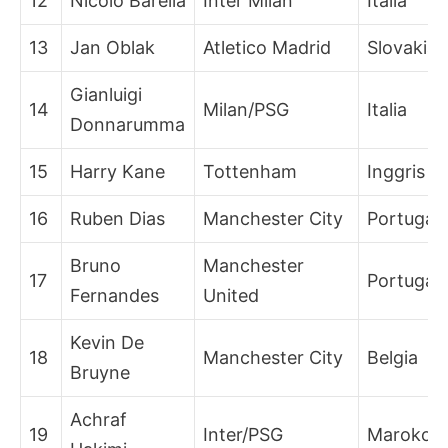
12
Nicolo Barella
Inter Milan
Italia
13
Jan Oblak
Atletico Madrid
Slovakia
Gianluigi
14
Milan/PSG
Italia
Donnarumma
15
Harry Kane
Tottenham
Inggris
16
Ruben Dias
Manchester City
Portugal
Bruno
Manchester
17
Portugal
Fernandes
United
Kevin De
18
Manchester City
Belgia
Bruyne
Achraf
19
Inter/PSG
Maroko