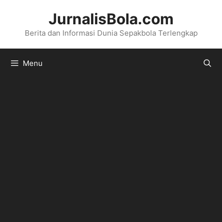
Langsung
JurnalisBola.com
ke
Berita dan Informasi Dunia Sepakbola Terlengkap
isi
Menu