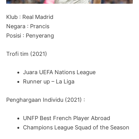
Klub : Real Madrid
Negara : Prancis
Posisi : Penyerang
Trofi tim (2021)
Juara UEFA Nations League
Runner up – La Liga
Penghargaan Individu (2021) :
UNFP Best French Player Abroad
Champions League Squad of the Season