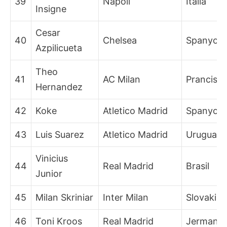
39
Napoli
Italia
Insigne
Cesar
40
Chelsea
Spanyol
Azpilicueta
Theo
41
AC Milan
Prancis
Hernandez
42
Koke
Atletico Madrid
Spanyol
43
Luis Suarez
Atletico Madrid
Uruguay
Vinicius
44
Real Madrid
Brasil
Junior
45
Milan Skriniar
Inter Milan
Slovakia
46
Toni Kroos
Real Madrid
Jerman