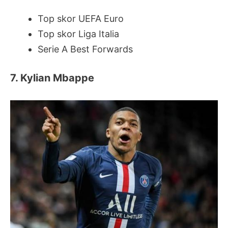
Top skor UEFA Euro
Top skor Liga Italia
Serie A Best Forwards
7. Kylian Mbappe