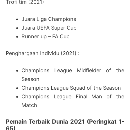
Trofi tim (2021)
Juara Liga Champions
Juara UEFA Super Cup
Runner up – FA Cup
Penghargaan Individu (2021) :
Champions League Midfielder of the
Season
Champions League Squad of the Season
Champions League Final Man of the
Match
Pemain Terbaik Dunia 2021 (Peringkat 1-
65)