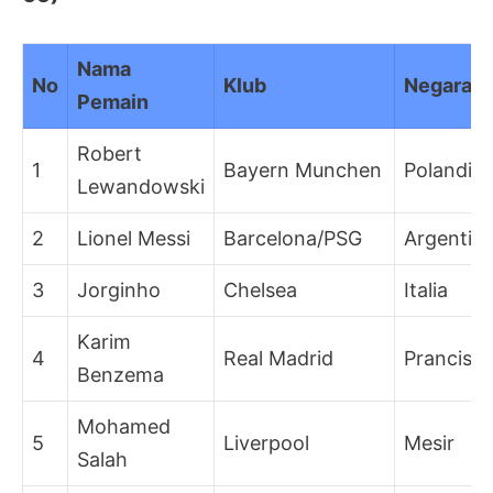
Nama
No
Klub
Negara
Pemain
Robert
1
Bayern Munchen
Polandia
Lewandowski
2
Lionel Messi
Barcelona/PSG
Argentin
3
Jorginho
Chelsea
Italia
Karim
4
Real Madrid
Prancis
Benzema
Mohamed
5
Liverpool
Mesir
Salah