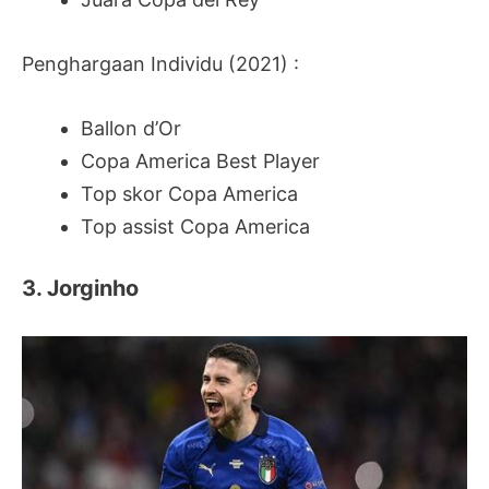
Penghargaan Individu (2021) :
Ballon d’Or
Copa America Best Player
Top skor Copa America
Top assist Copa America
3. Jorginho