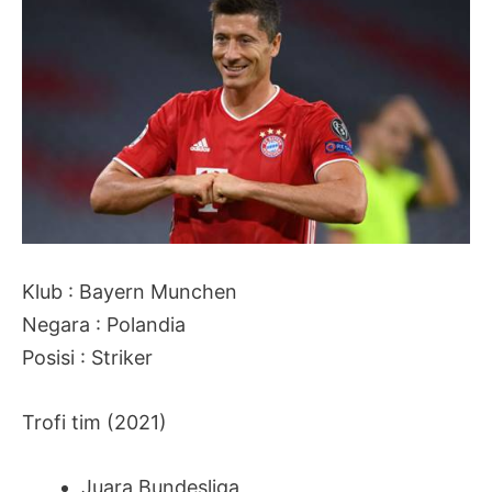
Klub : Bayern Munchen
Negara : Polandia
Posisi : Striker
Trofi tim (2021)
Juara Bundesliga