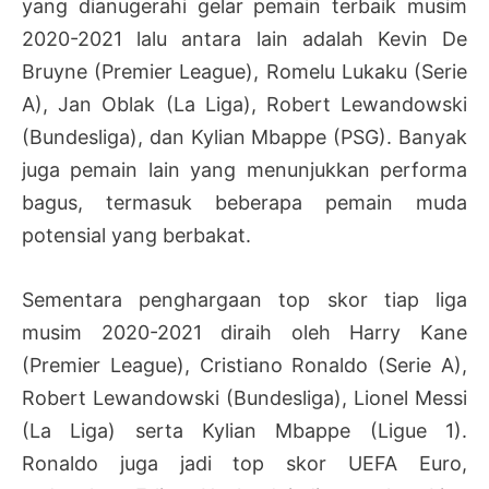
yang dianugerahi gelar pemain terbaik musim
2020-2021 lalu antara lain adalah Kevin De
Bruyne (Premier League), Romelu Lukaku (Serie
A), Jan Oblak (La Liga), Robert Lewandowski
(Bundesliga), dan Kylian Mbappe (PSG). Banyak
juga pemain lain yang menunjukkan performa
bagus, termasuk beberapa pemain muda
potensial yang berbakat.
Sementara penghargaan top skor tiap liga
musim 2020-2021 diraih oleh Harry Kane
(Premier League), Cristiano Ronaldo (Serie A),
Robert Lewandowski (Bundesliga), Lionel Messi
(La Liga) serta Kylian Mbappe (Ligue 1).
Ronaldo juga jadi top skor UEFA Euro,