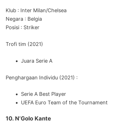
Klub : Inter Milan/Chelsea
Negara : Belgia
Posisi : Striker
Trofi tim (2021)
Juara Serie A
Penghargaan Individu (2021) :
Serie A Best Player
UEFA Euro Team of the Tournament
10. N’Golo Kante