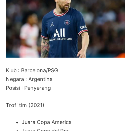
Klub : Barcelona/PSG
Negara : Argentina
Posisi : Penyerang
Trofi tim (2021)
Juara Copa America
Juara Copa del Rey