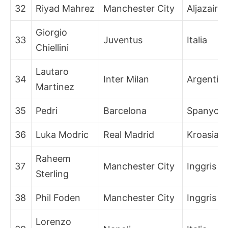
32
Riyad Mahrez
Manchester City
Aljazair
Giorgio
33
Juventus
Italia
Chiellini
Lautaro
34
Inter Milan
Argentin
Martinez
35
Pedri
Barcelona
Spanyol
36
Luka Modric
Real Madrid
Kroasia
Raheem
37
Manchester City
Inggris
Sterling
38
Phil Foden
Manchester City
Inggris
Lorenzo