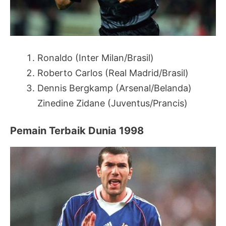
Ronaldo (Inter Milan/Brasil)
Roberto Carlos (Real Madrid/Brasil)
Dennis Bergkamp (Arsenal/Belanda)
Zinedine Zidane (Juventus/Prancis)
Pemain Terbaik Dunia 1998