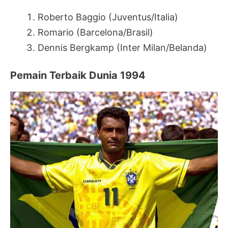
Roberto Baggio (Juventus/Italia)
Romario (Barcelona/Brasil)
Dennis Bergkamp (Inter Milan/Belanda)
Pemain Terbaik Dunia 1994