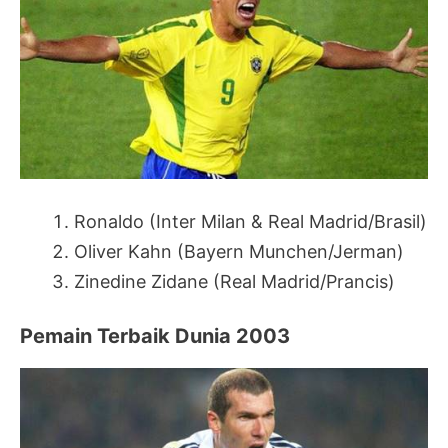
Ronaldo (Inter Milan & Real Madrid/Brasil)
Oliver Kahn (Bayern Munchen/Jerman)
Zinedine Zidane (Real Madrid/Prancis)
Pemain Terbaik Dunia 2003