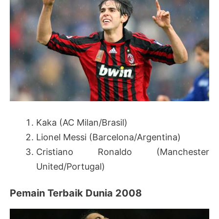
Kaka (AC Milan/Brasil)
Lionel Messi (Barcelona/Argentina)
Cristiano Ronaldo (Manchester
United/Portugal)
Pemain Terbaik Dunia 2008