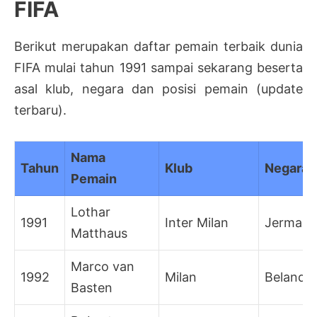
FIFA
Berikut merupakan daftar pemain terbaik dunia
FIFA mulai tahun 1991 sampai sekarang beserta
asal klub, negara dan posisi pemain (update
terbaru).
Nama
Tahun
Klub
Negara
Pemain
Lothar
1991
Inter Milan
Jerman
Matthaus
Marco van
1992
Milan
Belanda
Basten