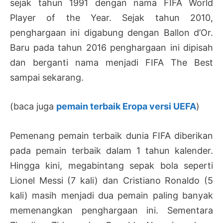
sejak tahun 1991 dengan nama FIFA World
Player of the Year. Sejak tahun 2010,
penghargaan ini digabung dengan Ballon d’Or.
Baru pada tahun 2016 penghargaan ini dipisah
dan berganti nama menjadi FIFA The Best
sampai sekarang.
(baca juga
pemain terbaik Eropa versi UEFA
)
Pemenang pemain terbaik dunia FIFA diberikan
pada pemain terbaik dalam 1 tahun kalender.
Hingga kini, megabintang sepak bola seperti
Lionel Messi (7 kali) dan Cristiano Ronaldo (5
kali) masih menjadi dua pemain paling banyak
memenangkan penghargaan ini. Sementara