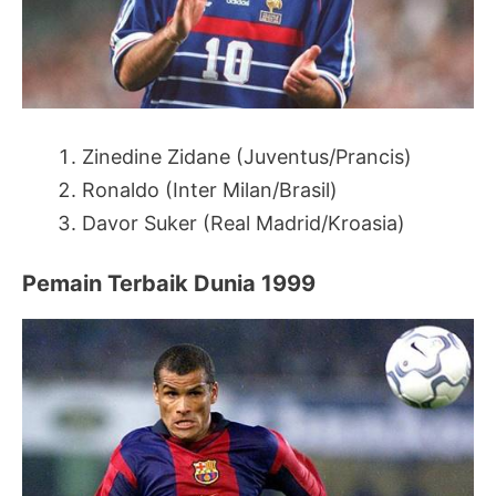
Zinedine Zidane (Juventus/Prancis)
Ronaldo (Inter Milan/Brasil)
Davor Suker (Real Madrid/Kroasia)
Pemain Terbaik Dunia 1999