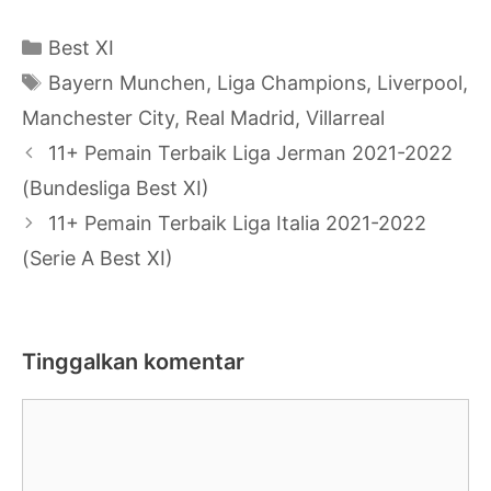
Kategori
Best XI
Tag
Bayern Munchen
,
Liga Champions
,
Liverpool
,
Manchester City
,
Real Madrid
,
Villarreal
Navigasi
11+ Pemain Terbaik Liga Jerman 2021-2022
Tulisan
(Bundesliga Best XI)
11+ Pemain Terbaik Liga Italia 2021-2022
(Serie A Best XI)
Tinggalkan komentar
Komentar