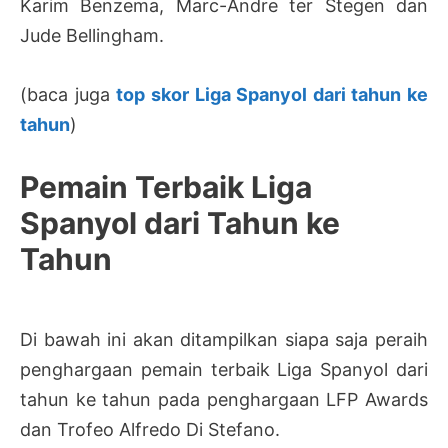
Karim Benzema, Marc-Andre ter Stegen dan
Jude Bellingham.
(baca juga
top skor Liga Spanyol dari tahun ke
tahun
)
Pemain Terbaik Liga
Spanyol dari Tahun ke
Tahun
Di bawah ini akan ditampilkan siapa saja peraih
penghargaan pemain terbaik Liga Spanyol dari
tahun ke tahun pada penghargaan LFP Awards
dan Trofeo Alfredo Di Stefano.