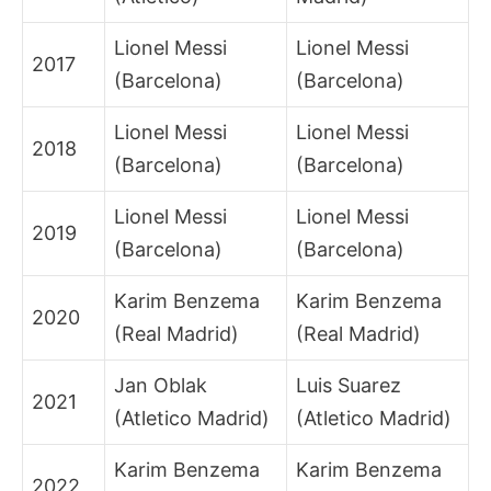
Lionel Messi
Lionel Messi
2017
(Barcelona)
(Barcelona)
Lionel Messi
Lionel Messi
2018
(Barcelona)
(Barcelona)
Lionel Messi
Lionel Messi
2019
(Barcelona)
(Barcelona)
Karim Benzema
Karim Benzema
2020
(Real Madrid)
(Real Madrid)
Jan Oblak
Luis Suarez
2021
(Atletico Madrid)
(Atletico Madrid)
Karim Benzema
Karim Benzema
2022