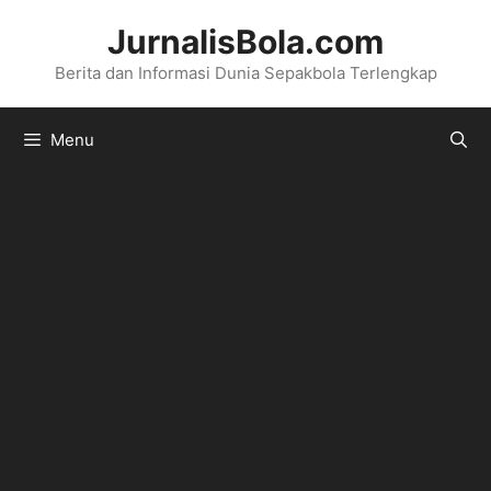
Langsung
JurnalisBola.com
ke
Berita dan Informasi Dunia Sepakbola Terlengkap
isi
Menu