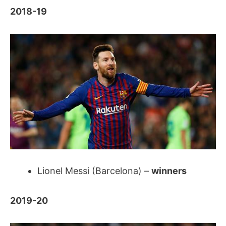
2018-19
Lionel Messi (Barcelona) –
winners
2019-20