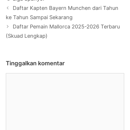
Navigasi
Daftar Kapten Bayern Munchen dari Tahun
Tulisan
ke Tahun Sampai Sekarang
Daftar Pemain Mallorca 2025-2026 Terbaru
(Skuad Lengkap)
Tinggalkan komentar
Komentar