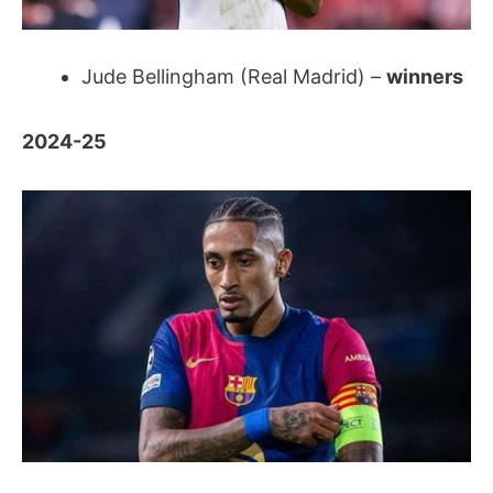
Jude Bellingham (Real Madrid) –
winners
2024-25