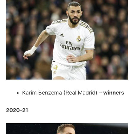
Karim Benzema (Real Madrid) –
winners
2020-21