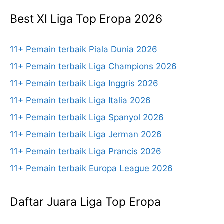
Best XI Liga Top Eropa 2026
11+ Pemain terbaik Piala Dunia 2026
11+ Pemain terbaik Liga Champions 2026
11+ Pemain terbaik Liga Inggris 2026
11+ Pemain terbaik Liga Italia 2026
11+ Pemain terbaik Liga Spanyol 2026
11+ Pemain terbaik Liga Jerman 2026
11+ Pemain terbaik Liga Prancis 2026
11+ Pemain terbaik Europa League 2026
Daftar Juara Liga Top Eropa