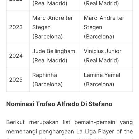
(Real Madrid)
(Real Madrid)
Marc-Andre ter
Marc-Andre ter
2023
Stegen
Stegen
(Barcelona)
(Barcelona)
Jude Bellingham
Vinicius Junior
2024
(Real Madrid)
(Real Madrid)
Raphinha
Lamine Yamal
2025
(Barcelona)
(Barcelona)
Nominasi Trofeo Alfredo Di Stefano
Berikut merupakan list pemain-pemain yang
memenangi penghargaan La Liga Player of the