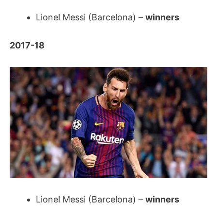
Lionel Messi (Barcelona) –
winners
2017-18
Lionel Messi (Barcelona) –
winners