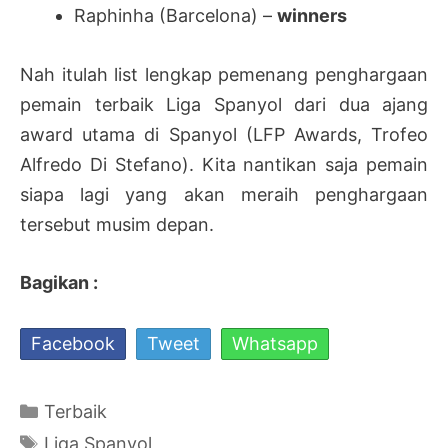
Raphinha (Barcelona) –
winners
Nah itulah list lengkap pemenang penghargaan
pemain terbaik Liga Spanyol dari dua ajang
award utama di Spanyol (LFP Awards, Trofeo
Alfredo Di Stefano). Kita nantikan saja pemain
siapa lagi yang akan meraih penghargaan
tersebut musim depan.
Bagikan :
Facebook
Tweet
Whatsapp
Kategori
Terbaik
Tag
Liga Spanyol