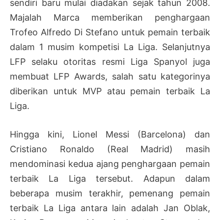
sendiri baru mulai diadakan sejak tahun 2008.
Majalah Marca memberikan penghargaan
Trofeo Alfredo Di Stefano untuk pemain terbaik
dalam 1 musim kompetisi La Liga. Selanjutnya
LFP selaku otoritas resmi Liga Spanyol juga
membuat LFP Awards, salah satu kategorinya
diberikan untuk MVP atau pemain terbaik La
Liga.
Hingga kini, Lionel Messi (Barcelona) dan
Cristiano Ronaldo (Real Madrid) masih
mendominasi kedua ajang penghargaan pemain
terbaik La Liga tersebut. Adapun dalam
beberapa musim terakhir, pemenang pemain
terbaik La Liga antara lain adalah Jan Oblak,