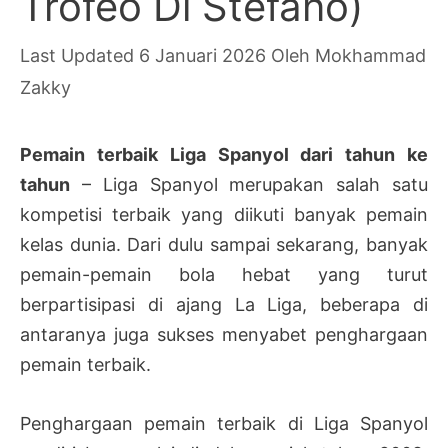
Trofeo Di Stefano)
6 Januari 2026
Oleh
Mokhammad
Zakky
Pemain terbaik Liga Spanyol dari tahun ke
tahun
– Liga Spanyol merupakan salah satu
kompetisi terbaik yang diikuti banyak pemain
kelas dunia. Dari dulu sampai sekarang, banyak
pemain-pemain bola hebat yang turut
berpartisipasi di ajang La Liga, beberapa di
antaranya juga sukses menyabet penghargaan
pemain terbaik.
Penghargaan pemain terbaik di Liga Spanyol