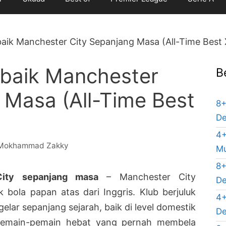
aik Manchester City Sepanjang Masa (All-Time Best 
rbaik Manchester
B
 Masa (All-Time Best
8+
De
4+
Mokhammad Zakky
Mu
8+
City sepanjang masa
– Manchester City
De
 bola papan atas dari Inggris. Klub berjuluk
4+
gelar sepanjang sejarah, baik di level domestik
De
 pemain-pemain hebat yang pernah membela