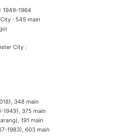
: 1949-1964
City : 545 main
gol
ter City :
018), 348 main
3-1949), 375 main
karang), 191 main
967-1983), 603 main