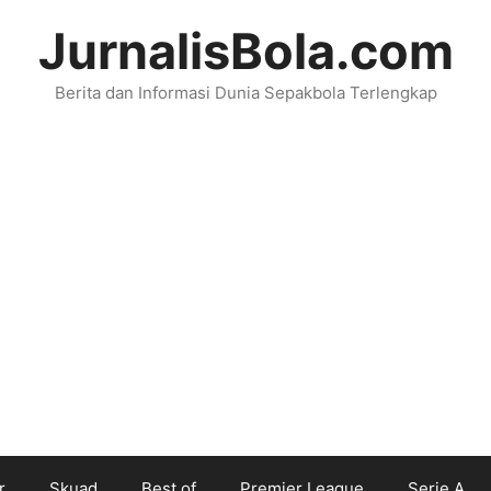
JurnalisBola.com
Berita dan Informasi Dunia Sepakbola Terlengkap
r
Skuad
Best of
Premier League
Serie A