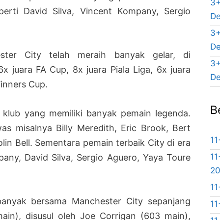
3+
perti David Silva, Vincent Kompany, Sergio
De
3+
De
ster City telah meraih banyak gelar, di
3+
6x juara FA Cup, 8x juara Piala Liga, 6x juara
De
inners Cup.
B
i klub yang memiliki banyak pemain legenda.
as misalnya Billy Meredith, Eric Brook, Bert
11
in Bell. Sementara pemain terbaik City di era
11
ny, David Silva, Sergio Aguero, Yaya Toure
2
11
banyak bersama Manchester City sepanjang
11
in), disusul oleh Joe Corrigan (603 main),