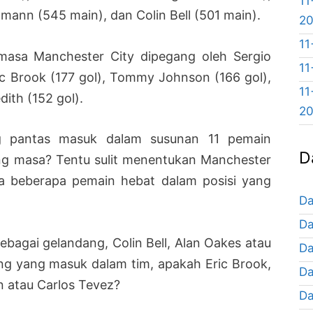
11
tmann (545 main), dan Colin Bell (501 main).
2
11
masa Manchester City dipegang oleh Sergio
11
ric Brook (177 gol), Tommy Johnson (166 gol),
11
dith (152 gol).
2
g pantas masuk dalam susunan 11 pemain
D
ang masa? Tentu sulit menentukan Manchester
ada beberapa pemain hebat dalam posisi yang
Da
Da
ebagai gelandang, Colin Bell, Alan Oakes atau
Da
ng yang masuk dalam tim, apakah Eric Brook,
Da
 atau Carlos Tevez?
Da