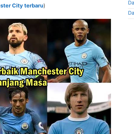
Da
ter City terbaru
)
Da