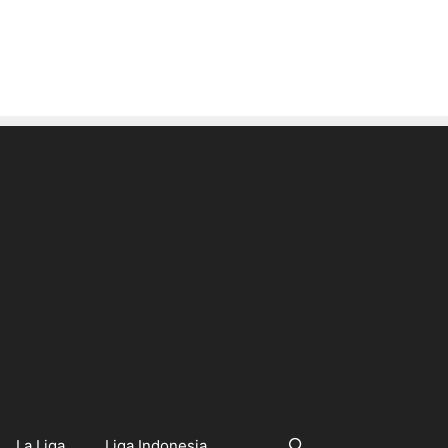
La Liga
Liga Indonesia
Cari