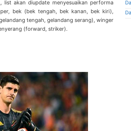
a, list akan diupdate menyesuaikan performa
Da
kiper, bek (bek tengah, bek kanan, bek kiri),
Da
gelandang tengah, gelandang serang), winger
enyerang (forward, striker).