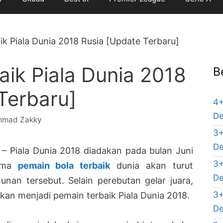
ik Piala Dunia 2018 Rusia [Update Terbaru]
aik Piala Dunia 2018
B
Terbaru]
4+
De
mad Zakky
3+
De
8
– Piala Dunia 2018 diadakan pada bulan Juni
3+
nama
pemain bola terbaik
dunia akan turut
De
unan tersebut. Selain perebutan gelar juara,
3+
kan menjadi pemain terbaik Piala Dunia 2018.
De