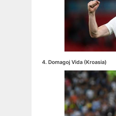
4. Domagoj Vida (Kroasia)