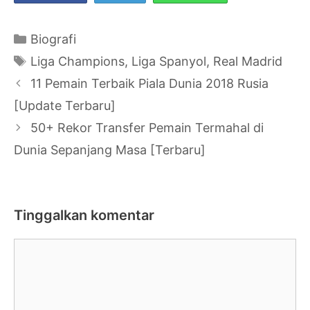
Kategori
Biografi
Tag
Liga Champions
,
Liga Spanyol
,
Real Madrid
Navigasi
11 Pemain Terbaik Piala Dunia 2018 Rusia
Tulisan
[Update Terbaru]
50+ Rekor Transfer Pemain Termahal di
Dunia Sepanjang Masa [Terbaru]
Tinggalkan komentar
Komentar