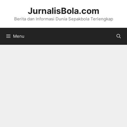
Langsung
JurnalisBola.com
ke
Berita dan Informasi Dunia Sepakbola Terlengkap
isi
Menu