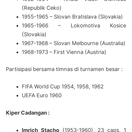
(Republik Ceko)
1955-1965 – Slovan Bratislava (Slovakia)
1965-1966 – Lokomotiva Kosice
(Slovakia)
1967-1968 – Slovan Melbourne (Australia)
1968-1973 – First Vienna (Austria)
Partisipasi bersama timnas di turnamen besar :
FIFA World Cup 1954, 1958, 1962
UEFA Euro 1960
Kiper Cadangan :
Imrich Stacho
(1953-1960), 23 caps, 1