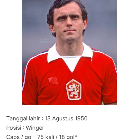
Tanggal lahir : 13 Agustus 1950
Posisi : Winger
Caps / gol : 75 kali / 18 gol*