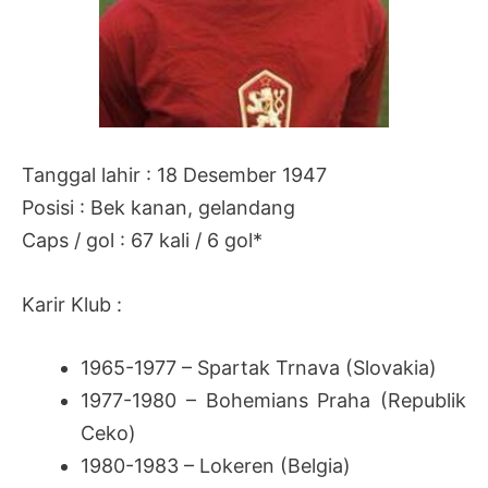
Tanggal lahir : 18 Desember 1947
Posisi : Bek kanan, gelandang
Caps / gol : 67 kali / 6 gol*
Karir Klub :
1965-1977 – Spartak Trnava
(Slovakia)
1977-1980 – Bohemians Praha (Republik
Ceko)
1980-1983 – Lokeren (Belgia)