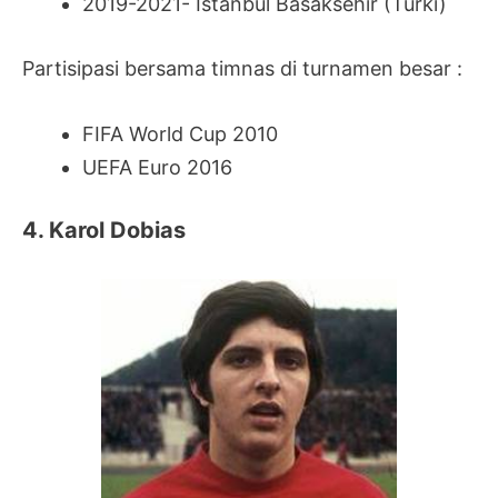
2019-2021- Istanbul Basaksehir (Turki)
Partisipasi bersama timnas di turnamen besar :
FIFA World Cup 2010
UEFA Euro 2016
4. Karol Dobias