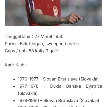
Tanggal lahir : 27 Maret 1950
Posisi : Bek tengah, sweeper, bek kiri
Caps / gol : 58 kali / 9 gol*
Karir Klub :
1970-1977 – Slovan Bratislava (Slovakia)
1977-1978 – Dukla Banska Bystrica
(Slovakia)
1978-1980 – Slovan Bratislava (Slovakia)