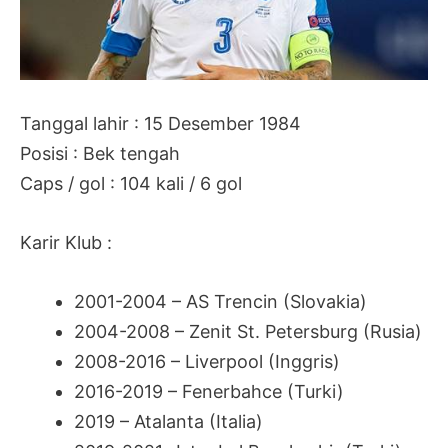
Tanggal lahir : 15 Desember 1984
Posisi : Bek tengah
Caps / gol : 104 kali / 6 gol
Karir Klub :
2001-2004 – AS Trencin (Slovakia)
2004-2008 – Zenit St. Petersburg (Rusia)
2008-2016 – Liverpool (Inggris)
2016-2019 – Fenerbahce (Turki)
2019 – Atalanta (Italia)