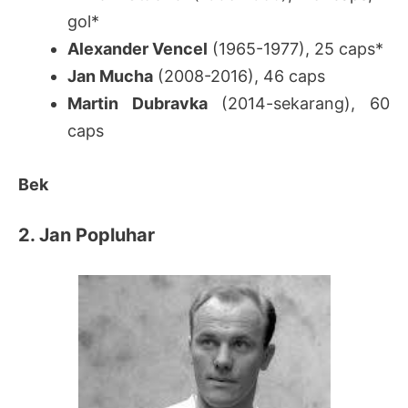
gol*
Alexander Vencel
(1965-1977), 25 caps*
Jan Mucha
(2008-2016), 46 caps
Martin Dubravka
(2014-sekarang), 60
caps
Bek
2. Jan Popluhar