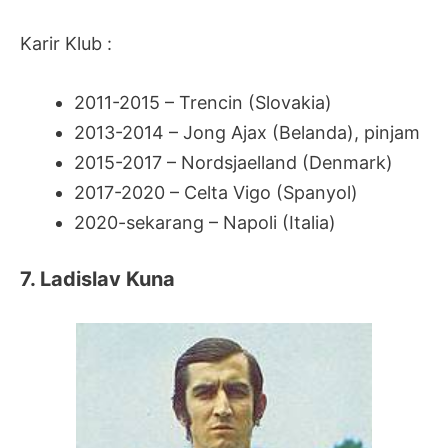
Karir Klub :
2011-2015 –
Trencin (Slovakia)
2013-2014 – Jong Ajax (Belanda), pinjam
2015-2017 – Nordsjaelland (Denmark)
2017-2020 – Celta Vigo (Spanyol)
2020-sekarang – Napoli (Italia)
7. Ladislav Kuna