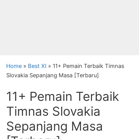
Home
»
Best XI
»
11+ Pemain Terbaik Timnas
Slovakia Sepanjang Masa [Terbaru]
11+ Pemain Terbaik
Timnas Slovakia
Sepanjang Masa