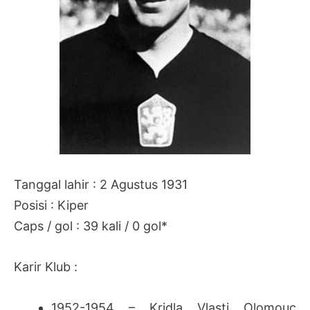
Tanggal lahir : 2 Agustus 1931
Posisi : Kiper
Caps / gol : 39 kali / 0 gol*
Karir Klub :
1952-1954 – Kridla Vlasti Olomouc