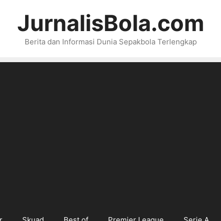
JurnalisBola.com
Berita dan Informasi Dunia Sepakbola Terlengkap
r
Skuad
Best of
Premier League
Serie A