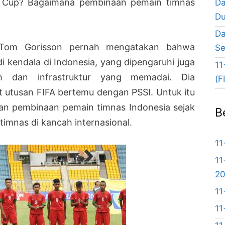
ia Cup? Bagaimana pembinaan pemain timnas
Da
Du
Da
, Tom Gorisson pernah mengatakan bahwa
Se
i kendala di Indonesia, yang dipengaruhi juga
11
ih dan infrastruktur yang memadai. Dia
(F
 utusan FIFA bertemu dengan PSSI. Untuk itu
kan pembinaan pemain timnas Indonesia sejak
B
timnas di kancah internasional.
11
11
2
11
11