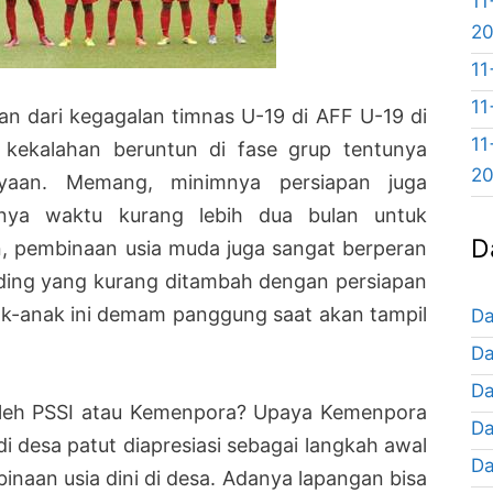
11
2
11
11
an dari kegagalan timnas U-19 di AFF U-19 di
11
 kekalahan beruntun di fase grup tentunya
2
yaan. Memang, minimnya persiapan juga
nya waktu kurang lebih dua bulan untuk
D
, pembinaan usia muda juga sangat berperan
nding yang kurang ditambah dengan persiapan
-anak ini demam panggung saat akan tampil
Da
Da
Da
 oleh PSSI atau Kemenpora? Upaya Kemenpora
Da
 desa patut diapresiasi sebagai langkah awal
Da
naan usia dini di desa. Adanya lapangan bisa