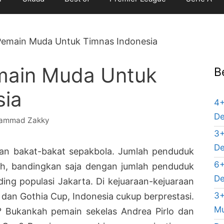
emain Muda Untuk Timnas Indonesia
main Muda Untuk
B
sia
4+
De
ammad Zakky
3+
De
gan bakat-bakat sepakbola. Jumlah penduduk
6+
bih, bandingkan saja dengan jumlah penduduk
De
ding populasi Jakarta. Di kejuaraan-kejuaraan
3+
dan Gothia Cup, Indonesia cukup berprestasi.
Mu
 Bukankah pemain sekelas Andrea Pirlo dan