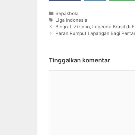
Kategori
Sepakbola
Tag
Liga Indonesia
Navigasi
Biografi Zizinho, Legenda Brasil di 
Tulisan
Peran Rumput Lapangan Bagi Perta
Tinggalkan komentar
Komentar