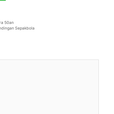
Era 50an
ndingan Sepakbola