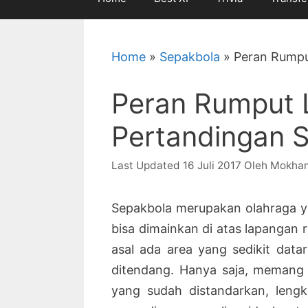
Home
»
Sepakbola
»
Peran Rumpu
Peran Rumput 
Pertandingan 
16 Juli 2017
Oleh
Mokha
Sepakbola merupakan olahraga ya
bisa dimainkan di atas lapangan
asal ada area yang sedikit dat
ditendang. Hanya saja, memang 
yang sudah distandarkan, len