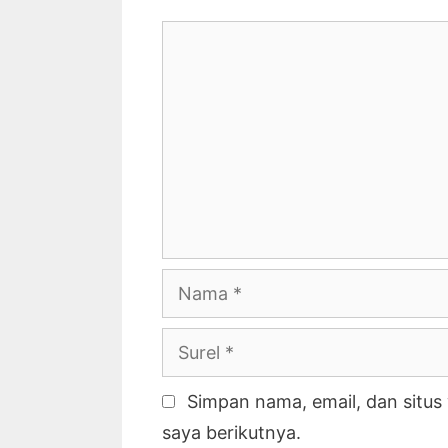
Komentar
Nama
Surel
Simpan nama, email, dan situ
saya berikutnya.