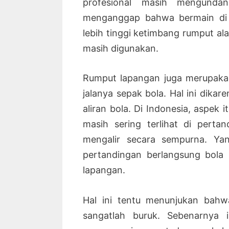
profesional masih mengundan
menganggap bahwa bermain di ru
lebih tinggi ketimbang rumput al
masih digunakan.
Rumput lapangan juga merupakan
jalanya sepak bola. Hal ini dika
aliran bola. Di Indonesia, aspek 
masih sering terlihat di pertan
mengalir secara sempurna. Yang
pertandingan berlangsung bola 
lapangan.
Hal ini tentu menunjukan bahw
sangatlah buruk. Sebenarnya 