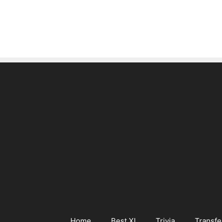
Langsung
ke
isi
Home
Best XI
Trivia
Transfe