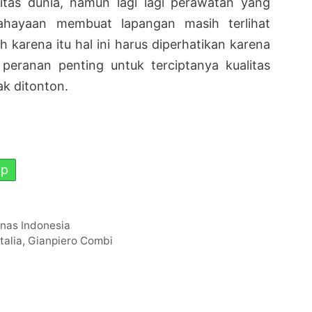
tas dunia, namun lagi lagi perawatan yang
cahayaan membuat lapangan masih terlihat
 karena itu hal ini harus diperhatikan karena
ranan penting untuk terciptanya kualitas
k ditonton.
pp
nas Indonesia
talia, Gianpiero Combi