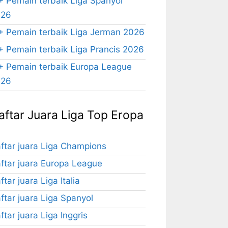
+ Pemain terbaik Liga Spanyol
026
+ Pemain terbaik Liga Jerman 2026
+ Pemain terbaik Liga Prancis 2026
+ Pemain terbaik Europa League
026
aftar Juara Liga Top Eropa
ftar juara Liga Champions
ftar juara Europa League
ftar juara Liga Italia
ftar juara Liga Spanyol
ftar juara Liga Inggris