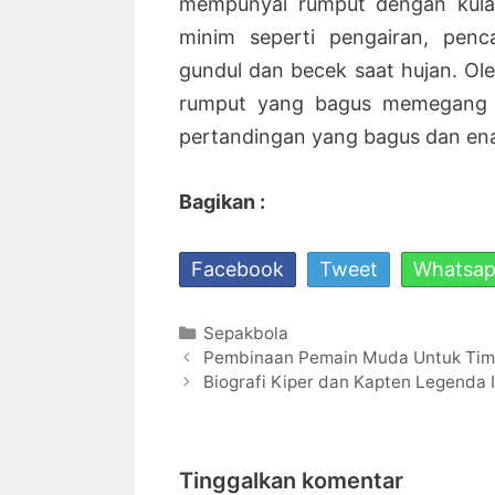
mempunyai rumput dengan kulai
minim seperti pengairan, pen
gundul dan becek saat hujan. Oleh
rumput yang bagus memegang pe
pertandingan yang bagus dan ena
Bagikan :
Facebook
Tweet
Whatsa
Kategori
Sepakbola
Navigasi
Pembinaan Pemain Muda Untuk Tim
Tulisan
Biografi Kiper dan Kapten Legenda I
Tinggalkan komentar