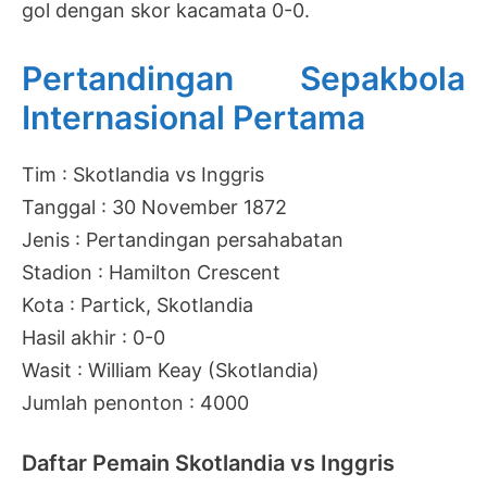
gol dengan skor kacamata 0-0.
Pertandingan Sepakbola
Internasional Pertama
Tim : Skotlandia vs Inggris
Tanggal : 30 November 1872
Jenis : Pertandingan persahabatan
Stadion : Hamilton Crescent
Kota : Partick, Skotlandia
Hasil akhir : 0-0
Wasit : William Keay (Skotlandia)
Jumlah penonton : 4000
Daftar Pemain Skotlandia vs Inggris